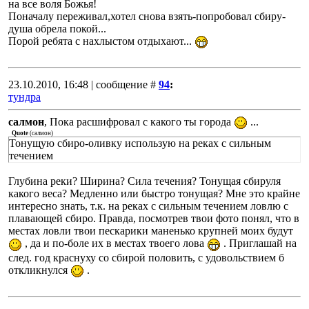
на все воля Божья!
Поначалу переживал,хотел снова взять-попробовал сбиру-
душа обрела покой...
Порой ребята с нахлыстом отдыхают...
23.10.2010, 16:48 | сообщение #
94
:
тундра
салмон
, Пока расшифровал с какого ты города
...
Quote
(
салмон
)
Тонущую сбиро-оливку использую на реках с сильным
течением
Глубина реки? Ширина? Сила течения? Тонущая сбируля
какого веса? Медленно или быстро тонущая? Мне это крайне
интересно знать, т.к. на реках с сильным течением ловлю с
плавающей сбиро. Правда, посмотрев твои фото понял, что в
местах ловли твои пескарики маненько крупней моих будут
, да и по-боле их в местах твоего лова
. Приглашай на
след. год краснуху со сбирой половить, с удовольствием б
откликнулся
.