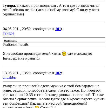
тундра
, а какого производителя . А то я где то здесь читал
что Рыболов не айс (хотя не пойму почему? С виду у всех
одинаковые)
04.05.2011, 20:50 | сообщение #
101
:
тундра
Quote
(
vanka
)
Рыболов не айс
Я не люблю производителей хаить
сам использую
Бальцер, мне нравится
13.05.2011, 13:20 | сообщение #
102
:
chuzhba
увидели на прошлой неделе мужика с этой бомбардьей на
мане. решили попробовать сами что это такое. Но: имеется
только спин 10-35 тест и безинерционка с плетенкой. Так же
блесна Черная речка. Посоветуйте где в Кроасноярске купить
эти бомбардьи? Как делать настрой (поподробней)
желательно с фото
Спасибо!