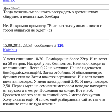
anlario@
Quote
(
WolanD
)
Тогда можешь смело начать рассуждать о достоинствах
сбирулек и недостатках бомбард
Не. Я скромно промолчу. "Если казаться умным - никто с
тобой общаться не будет" (с)
15.09.2011, 23:53 | сообщение #
120
:
Kaitabus
У меня спиннинг 10-30 . Бомбарды не более 22гр. И те летят
на 50 метров. Настрой у нас без понтов. Начинаю говорить
от спиннинга . Леска 0,22 на катушке. На неё надевается
бомбарда(скользящёй). Затем отбойник. Я обыкновенную
бусинку ставлю.Затем вяжется вертлюжок. И к вертлюжку
вяжется поводок. У меня палка длиной 2,40. Я вяжу поводок
2,50. Первая муха на семисантиметровом поводке находится
от вертлюга в метре. Последняя на конце. Вот и всё.
Бросается всё это если за спиной есть 2 метра без кустов.
Хочу сказать ещё . Я плохо ещё разбираюсь в сайте. так что
извините если не туда ответил.