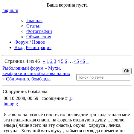
Ваша корзина пуста
tugun
.ru
Главная
Статьи
Фотографии
Объявления
Форум
/
Новое
Вход
Регистрация
Страница
4
из
46
«
1
2
3
4
5
6
…
45
46
»
Рыболовный форум
»
Мухи,
кембрики и способы лова на них
»
Сбирулино, бомбарда
Сбирулино, бомбарда
06.10.2008, 00:59 | сообщение #
1
:
hutugig
Я ловлю на разные снасти, но последние три года запала мне
эта итальянская снасть на форель озерную в душу.... ловлю
ельца ( чаще всего на эту снасть), окуня , хариуса , ленка,
тугуна . Хочу поймать щуку , тайменя и язя, да времени не