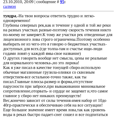
23.10.2010, 20:09 | сообщение #
95
:
салмон
тундра
,-На твои вопросы ответить трудно и легко-
одновременно!
Глубины северных рек,как и течение у одной и той же реки
на разных участках разные-поэтому скорость течения никто
по-моему не замеряет.К тому же участки рек отведенные для
лицензионного лова строго ограничены.Поэтому особенно
выбирать не из чего-это я говорю о бюджетных участках-
доступных для всех.(где толпа-там и счастье ищи-люди
годами ловят-у каждой ямы-свое название)
О других говорить вообще нет смысла, цены не реальные
для нормального человека-,но это лирика!
Как я уже писал-в качестве тонущей сбиро-использую
обычные магазинные грузила-оливки со сквозным
отверстием-все остальное-точно также, как ты
писал.Главные плюсы-размер и форма,отсутствие
парусности при забросе,при вываживании минимальное
сопротивление,оторвать- и сердце не защемит и,что самое
главное у сбиро нет никаких преимуществ!
Вес,конечно зависит от силы течения-имея набор от 10до
40гр-практически я обеспечиваю себя на все ситуации!
Еще большое значение имеет время лова,так как уровень
воды в реках быстро падает-снег сошел и все подпитаться