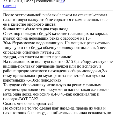
23.10.2010, 14:27 | сообщение #
93
:
салмон
После экстремальной рыбалки"верхом на стакане"-сломал
нахлыстовую палку-чтоб не сорваться с камня использовал
ее в качестве опорного шеста!
Финал ясен -было это два года назад.
С тех пор пользую сбиру.В качестве плавающих на хорька,
кумжу, сиг-на небольших реках с забросом на 15-
30м-15граммовую водоналивную. На мощных реках-только
тонущую и не сбиру,а обычную оливку-оптимальный вес-
определен опытным путем-25гр!
тундра
, -по снастям пишет правильно!
На плавающих использую плетню-0,15-0,2-сбиру,зачастую не
видишь-поклевку ощущаешь палкой или по всплеску в
районе предполагаемого нахождения сбиры-поводок-о,2-к
нему привязываю три мухи-разных не петлей-наглухо на
коротеньких -5-10см поводочках.
Тонущую сбиро-оливку использую на реках с сильным
течением для ловли семги,кумжи-оснастка такая же-только
муха одна леска монофил- о,4-0,45-как основная,так и
поводок-ВОТ ТАК!
Снасть мне очень нравится!
Не смотря на то,что сделал шаг назад-да правда из меня и
нахлыстовик был некудышний-только начинал осваивать,но