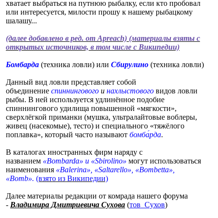
хватает выбраться на путнюю рыбалку, если кто пробовал
или интересуется, милости прошу к нашему рыбацкому
шалашу...
(далее добавлено в ред. от Apreach) (материалы взяты с
открытых источников, в том числе с Википедии)
Бомбарда
(техника ловли) или
Сбирулино
(техника ловли)
Данный вид ловли представляет собой
объединение
спиннингового
и
нахлыстового
видов ловли
рыбы. В ней используется удлинённое подобие
спиннингового удилища повышенной «мягкости»,
сверхлёгкой приманки (мушка, ультралайтовые воблеры,
живец (насекомые), тесто) и специального «тяжёлого
поплавка», который часто называют
бомба́рда
.
В каталогах иностранных фирм наряду с
названием
«Bombarda» и «Sbirolino»
могут использоваться
наименования
«Balerina», «Saltarello», «Bombetta»,
«Bomb».
(взято из Википедии)
Далее материалы редакции от комрада нашего форума
-
Владимира Дмитриевича Сухова
(
тов_Сухов
)