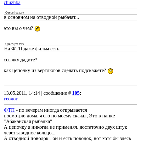
chuzhba
Quote
(
геолог
)
в основном на отводной рыбачат...
это вы о чем?
Quote
(
геолог
)
На ФТП даже фильм есть.
ссылку дадите?
как цепочку из вертлюгов сделать подскажете?
13.05.2011, 14:14 | сообщение #
105
:
геолог
ФТП
- по вечерам иногда открывается
посмотрю дома, я его по моему скачал, Это в папке
"Абаканская рыбалка"
А цепочку я никогда не применял, достаточно двух штук
через заводное кольцо...
А отводной поводок - он и есть поводок, вот хотя бы здесь