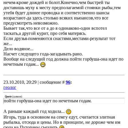
нечем-кроме дождей и болот.Конечно,чем быстрей ты
доставишь муху к месту предполагаемой стоянки рыбы,тем
утебя будет длинее проводка и соответственно шансы
возрастают-да здесь столько всяких ньюансов,что все
предусмотреть невозможно.
Бывает так,что все от а до я одинаково-один вспотел
таскать,а другой курит, про себя матерясь.
Если друзья-поменяются снастями,местами-результат тот
же...
Дело водяное...
Насчет следущего года-загадывать рано.
Вообще на следущий год должна пойти горбуша-она идет по
нечетным годам...
23.10.2010, 20:29 | сообщение #
96
:
геолог
Quote
(
салмон
)
пойти горбуша-она идет по нечетным годам.
А раньше каждый год ходила...
Игорь, туда в основном на семгу едут, считается элитная
рыбалка, отсюда и цены. Но в принципе, не дороже чем им
сюда на Путораны съездить