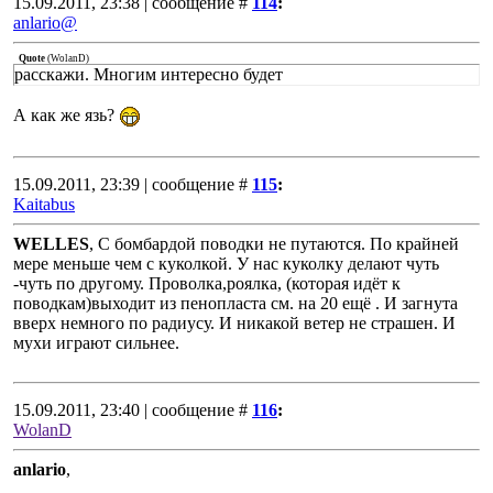
15.09.2011, 23:38 | сообщение #
114
:
anlario@
Quote
(
WolanD
)
расскажи. Многим интересно будет
А как же язь?
15.09.2011, 23:39 | сообщение #
115
:
Kaitabus
WELLES
, С бомбардой поводки не путаются. По крайней
мере меньше чем с куколкой. У нас куколку делают чуть
-чуть по другому. Проволка,роялка, (которая идёт к
поводкам)выходит из пенопласта см. на 20 ещё . И загнута
вверх немного по радиусу. И никакой ветер не страшен. И
мухи играют сильнее.
15.09.2011, 23:40 | сообщение #
116
:
WolanD
anlario
,