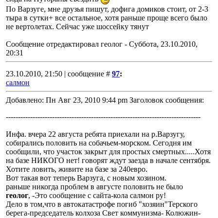
По Варзуге, мне друзья пишут, дофига домиков стоит, от 2-3
тыра в сутки+ все остальное, хотя раньше проще всего было
не вертолетах. Сейчас уже шоссейку тянут
Сообщение отредактировал
геолог
-
Суббота, 23.10.2010,
20:31
23.10.2010, 21:50 | сообщение #
97
:
салмон
Добавлено: Пн Авг 23, 2010 9:44 pm Заголовок сообщения:
--------------------------------------------------------------------------------
Инфа. вчера 22 августа ребята приехали на р.Варзугу,
собирались половить на собачьем-морском. Сегодня им
сообщили, что участок закрыт для простых смертных.....Хотя
на базе НИКОГО нет! говорят ждут заезда в начале сентября.
Хотите ловить, живите на базе за 240евро.
Вот такая вот теперь Варзуга, с новым хозином.
раньше никогда проблем в августе половить не было
геолог
, -Это сообщение с сайта-кола салмон ру!
Дело в том,что в автокатастрофе погиб "хозяин"Терского
берега-председатель колхоза Свет коммунизма- Колюжин-