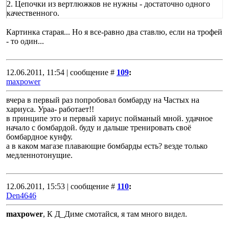
2. Цепочки из вертлюжков не нужны - достаточно одного
качественного.
Картинка старая... Но я все-равно два ставлю, если на трофей
- то один...
12.06.2011, 11:54 | сообщение #
109
:
maxpower
вчера в первый раз попробовал бомбарду на Частых на
хариуса. Ураа- работает!!
в принципе это и первый хариус пойманый мной. удачное
начало с бомбардой. буду и дальше тренировать своё
бомбардное кунфу.
а в каком магазе плавающие бомбарды есть? везде только
медленнотонущие.
12.06.2011, 15:53 | сообщение #
110
:
Den4646
maxpower
, К Д_Диме смотайся, я там много видел.