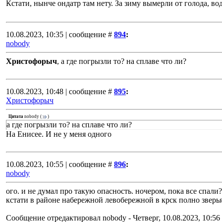
Кстати, нынче ондатр там нету. За зиму вымерли от голода, в
10.08.2023, 10:35 | сообщение #
894
:
nobody
Христофорыч
, а где погрызли то? на сплаве что ли?
10.08.2023, 10:48 | сообщение #
895
:
Христофорыч
Цитата
nobody
(
)
а где погрызли то? на сплаве что ли?
На Енисее. И не у меня одного
10.08.2023, 10:55 | сообщение #
896
:
nobody
ого. и не думал про такую опасность. ночером, пока все спали?
кстати в районе набережной левобережной в крск полно зверья
Сообщение отредактировал
nobody
-
Четверг, 10.08.2023, 10:56