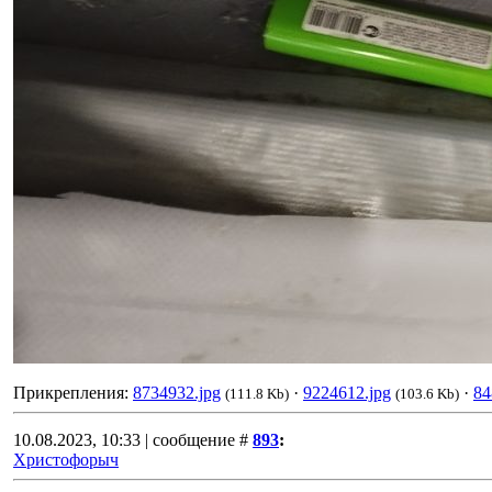
Прикрепления:
8734932.jpg
·
9224612.jpg
·
84
(111.8 Kb)
(103.6 Kb)
10.08.2023, 10:33 | сообщение #
893
:
Христофорыч