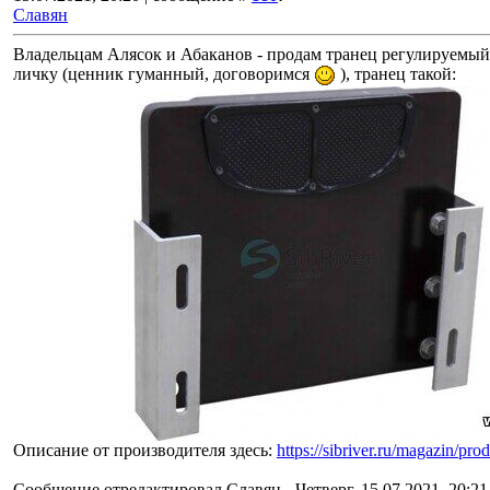
Славян
Владельцам Алясок и Абаканов - продам транец регулируемый,
личку (ценник гуманный, договоримся
), транец такой:
Описание от производителя здесь:
https://sibriver.ru/magazin/pro
Сообщение отредактировал
Славян
-
Четверг, 15.07.2021, 20:21