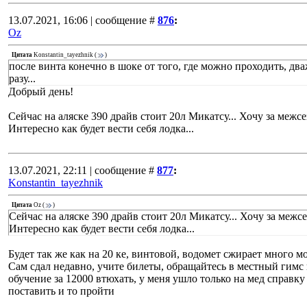
13.07.2021, 16:06 | сообщение #
876
:
Oz
Цитата
Konstantin_tayezhnik
(
)
после винта конечно в шоке от того, где можно проходить, д
разу...
Добрый день!
Сейчас на аляске 390 драйв стоит 20л Микатсу... Хочу за межсе
Интересно как будет вести себя лодка...
13.07.2021, 22:11 | сообщение #
877
:
Konstantin_tayezhnik
Цитата
Oz
(
)
Сейчас на аляске 390 драйв стоит 20л Микатсу... Хочу за межсе
Интересно как будет вести себя лодка...
Будет так же как на 20 ке, винтовой, водомет сжирает много м
Сам сдал недавно, учите билеты, обращайтесь в местный гимс 
обучение за 12000 втюхать, у меня ушло только на мед справку
поставить и то пройти