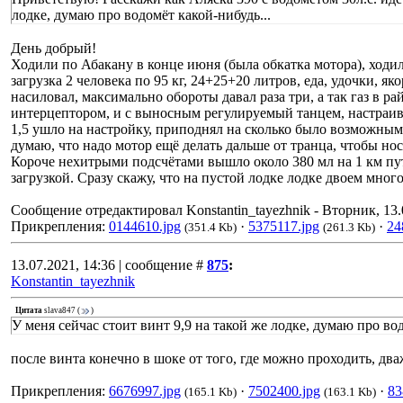
лодке, думаю про водомёт какой-нибудь...
День добрый!
Ходили по Абакану в конце июня (была обкатка мотора), ходили
загрузка 2 человека по 95 кг, 24+25+20 литров, еда, удочки, як
насиловал, максимально обороты давал раза три, а так газ в р
интерцептором, и с выносным регулируемый танцем, настраивал
1,5 ушло на настройку, приподнял на сколько было возможным 
думаю, что надо мотор ещё делать дальше от транца, чтобы но
Короче нехитрыми подсчётами вышло около 380 мл на 1 км пут
загрузкой. Сразу скажу, что на пустой лодке лодке двоем мног
Сообщение отредактировал
Konstantin_tayezhnik
-
Вторник, 13.
Прикрепления:
0144610.jpg
·
5375117.jpg
·
24
(351.4 Kb)
(261.3 Kb)
13.07.2021, 14:36 | сообщение #
875
:
Konstantin_tayezhnik
Цитата
slava847
(
)
У меня сейчас стоит винт 9,9 на такой же лодке, думаю про вод
после винта конечно в шоке от того, где можно проходить, дв
Прикрепления:
6676997.jpg
·
7502400.jpg
·
83
(165.1 Kb)
(163.1 Kb)