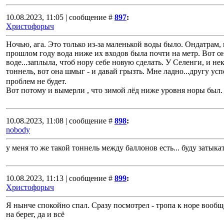
10.08.2023, 11:05 | сообщение #
897
:
Христофорыч
Ночью, ага. Это только из-за маленькой воды было. Ондатрам, 
прошлом году вода ниже их входов была почти на метр. Вот о
воде...заплыла, чтоб нору себе новую сделать. У Селенги, и 
тоннель, вот она шмыг - и давай грызть. Мне ладно...другу ус
проблем не будет.
Вот потому и вымерли , что зимой лёд ниже уровня норы был.
10.08.2023, 11:08 | сообщение #
898
:
nobody
у меня то же такой тоннель между баллонов есть... буду затыка
10.08.2023, 11:13 | сообщение #
899
:
Христофорыч
Я нынче спокойно спал. Сразу посмотрел - тропа к норе вообщ
на берег, да и всё