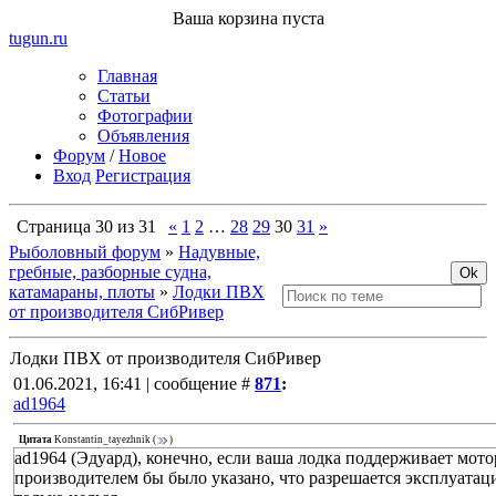
Ваша корзина пуста
tugun
.ru
Главная
Статьи
Фотографии
Объявления
Форум
/
Новое
Вход
Регистрация
Страница
30
из
31
«
1
2
…
28
29
30
31
»
Рыболовный форум
»
Надувные,
гребные, разборные судна,
катамараны, плоты
»
Лодки ПВХ
от производителя СибРивер
Лодки ПВХ от производителя СибРивер
01.06.2021, 16:41 | сообщение #
871
:
ad1964
Цитата
Konstantin_tayezhnik
(
)
ad1964 (Эдуард), конечно, если ваша лодка поддерживает мотор 
производителем бы было указано, что разрешается эксплуатац