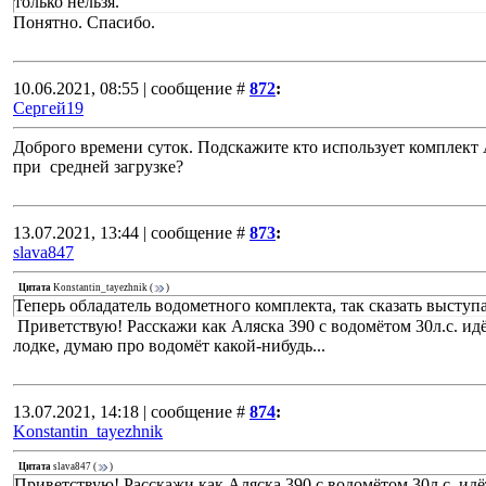
только нельзя.
Понятно. Спасибо.
10.06.2021, 08:55 | сообщение #
872
:
Сергей19
Доброго времени суток. Подскажите кто использует комплект 
при средней загрузке?
13.07.2021, 13:44 | сообщение #
873
:
slava847
Цитата
Konstantin_tayezhnik
(
)
Теперь обладатель водометного комплекта, так сказать выступ
Приветствую! Расскажи как Аляска 390 с водомётом 30л.с. идёт, 
лодке, думаю про водомёт какой-нибудь...
13.07.2021, 14:18 | сообщение #
874
:
Konstantin_tayezhnik
Цитата
slava847
(
)
Приветствую! Расскажи как Аляска 390 с водомётом 30л.с. идёт, 