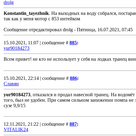
drolg
Konstantin_tayezhnik
. На выходных на воду собрался, постара
так как у меня мотор с 853 интейком
Сообщение отредактировал
drolg
-
Пятница, 16.07.2021, 07:45
15.10.2021, 11:07 | сообщение #
885
:
yur90184273
Всем привет! не кто не использует у себя на лодках транец ви
15.10.2021, 22:14 | сообщение #
886
:
Славян
yur90184273
, отказался и продал навесной транец. На водомёт 
того, был не удобен. При самом сильном занижении помпа не 
сузе 9,9/15
12.11.2021, 21:22 | сообщение #
887
:
VITALIK24