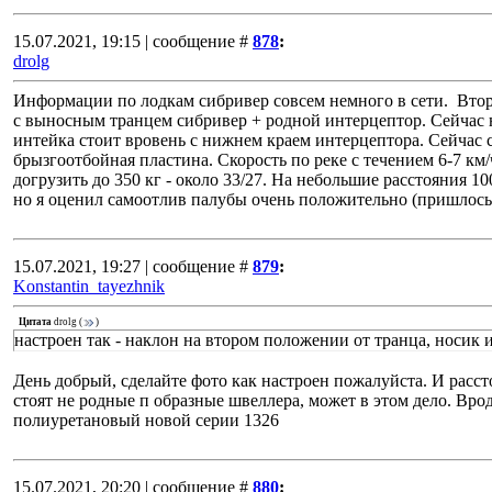
15.07.2021, 19:15 | сообщение #
878
:
drolg
Информации по лодкам сибривер совсем немного в сети. Второ
с выносным транцем сибривер + родной интерцептор. Сейчас н
интейка стоит вровень с нижнем краем интерцептора. Сейчас с
брызгоотбойная пластина. Скорость по реке с течением 6-7 км/ч 
догрузить до 350 кг - около 33/27. На небольшие расстояния 10
но я оценил самоотлив палубы очень положительно (пришлось 
15.07.2021, 19:27 | сообщение #
879
:
Konstantin_tayezhnik
Цитата
drolg
(
)
настроен так - наклон на втором положении от транца, носик 
День добрый, сделайте фото как настроен пожалуйста. И расст
стоят не родные п образные швеллера, может в этом дело. Врод
полиуретановый новой серии 1326
15.07.2021, 20:20 | сообщение #
880
: