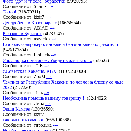
Фото "до" и "после" обработки
(
59
/
20793
)
Сообщение от:
Sibirus
--»
Топор!
(
318
/
79311
)
Сообщение от:
kizir7
--»
Дендробена в Красноярске
(
166
/
56044
)
Сообщение от:
ABlAD
--»
Рыбалка в Бурятии.
(
40
/
33545
)
Сообщение от:
maverick
--»
Газовые, солярокеросиновые и бензиновые обогреватели
(
949
/
175854
)
Сообщение от:
Lюbitelь
--»
Ушла лодка с мотором. Увидит может кто.....
(
5
/
9622
)
Сообщение от:
TCK
--»
с.Советская Хакасия. КВХ.
(
1107
/
258006
)
Сообщение от:
ZooM
--»
Чемпионат Республики Хакасии по ловле на блесну со льда
2022
(
21
/
7220
)
Сообщение от:
Тель
--»
Необходима помощь нашему товарищу!!!
(
32
/
14026
)
Сообщение от:
Липа
--»
Экшн Камера
(
130
/
36590
)
Сообщение от:
kizir7
--»
как выгнать самогон
(
665
/
100368
)
Сообщение от:
тиролька
--»
Нет больше моего друга
(
19
/
7592
)