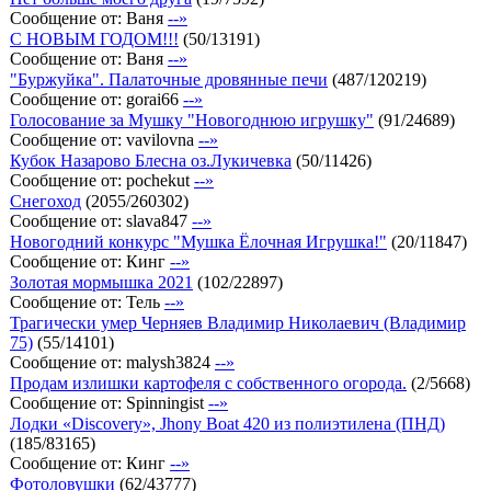
Сообщение от:
Ваня
--»
С НОВЫМ ГОДОМ!!!
(
50
/
13191
)
Сообщение от:
Ваня
--»
"Буржуйка". Палаточные дровянные печи
(
487
/
120219
)
Сообщение от:
gorai66
--»
Голосование за Мушку "Новогоднюю игрушку"
(
91
/
24689
)
Сообщение от:
vavilovna
--»
Кубок Назарово Блесна оз.Лукичевка
(
50
/
11426
)
Сообщение от:
pochekut
--»
Снегоход
(
2055
/
260302
)
Сообщение от:
slava847
--»
Новогодний конкурс "Мушка Ёлочная Игрушка!"
(
20
/
11847
)
Сообщение от:
Кинг
--»
Золотая мормышка 2021
(
102
/
22897
)
Сообщение от:
Тель
--»
Трагически умер Черняев Владимир Николаевич (Владимир
75)
(
55
/
14101
)
Сообщение от:
malysh3824
--»
Продам излишки картофеля с собственного огорода.
(
2
/
5668
)
Сообщение от:
Spinningist
--»
Лодки «Discovery», Jhony Boat 420 из полиэтилена (ПНД)
(
185
/
83165
)
Сообщение от:
Кинг
--»
Фотоловушки
(
62
/
43777
)