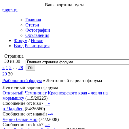
Ваша корзина пуста
tugun
.ru
Главная
Статьи
Фотографии
Объявления
Форум
/
Новое
Вход
Регистрация
Страница
30
из
30
«
1
2
…
28
29
30
Рыболовный форум
»
Ленточный вариант форума
Ленточный вариант форума
Открытый Чемпионат Красноярского края - ловля на
мормышку
(
115
/
20225
)
Сообщение от:
kizir7
--»
р. Чадобец
(
84
/
26560
)
Сообщение от:
идака̄н
--»
Чёрно-белый мир
(
74
/
22008
)
Сообщение от:
kizir7
--»