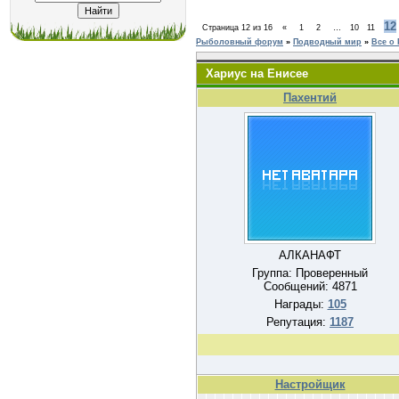
12
Страница
12
из
16
«
1
2
…
10
11
Рыболовный форум
»
Подводный мир
»
Все о
Хариус на Енисее
Пахентий
АЛКАНАФТ
Группа: Проверенный
Сообщений:
4871
Награды:
105
Репутация:
1187
Настройщик