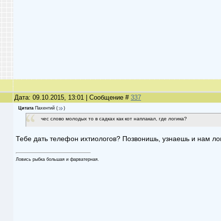
Дата: 09.10.2015, 13:01 | Сообщение #
337
Цитата
Пахентий
(
)
чес слово молодых то в садках как кот наплакал, где логика?
Тебе дать телефон ихтиологов? Позвонишь, узнаешь и нам лог
Ловись рыбка большая и фарватерная.