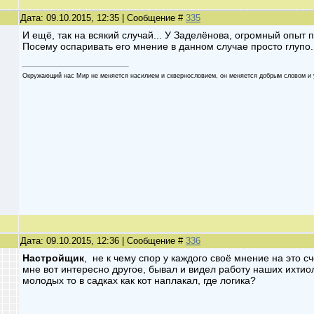
Дата: 09.10.2015, 12:35 | Сообщение #
335
И ещё, так на всякий случай... У Заделёнова, огромный опыт 
Посему оспаривать его мнение в данном случае просто глупо.
Oкружaющий нaс Мир не меняетcя нaсилием и cквеpнocлoвием, oн меняетcя дoбpым cлoвoм и 
Дата: 09.10.2015, 12:36 | Сообщение #
336
Настройщик
, не к чему спор у каждого своё мнение на это сч
мне вот интересно другое, бывал и видел работу наших ихтио
молодых то в садках как кот наплакал, где логика?