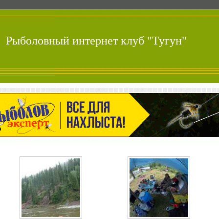
Рыболовный интернет клуб "Тугун"