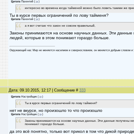
Цитата
Пахентий
(
)
интересно во времена когда тайменей можно было ловить такими же при
Ты в курсе первых ограничений по лову тайменя?
Цитата
Пахентий
(
)
а я вот считаю что закон не совсем правильный,
Законы принимаются на основе научных данных. Эти данные п
людей, которые в этом понимают гораздо больше.
Oкружaющий нaс Мир не меняетcя нaсилием и cквеpнocлoвием, oн меняетcя дoбpым cлoвoм и 
Дата: 09.10.2015, 12:17 | Сообщение #
333
Цитата
Настройщик
(
)
Ты в курсе первых ограничений по лову тайменя?
нет не вкурсе, но произошло то что произошло
Цитата
Настройщик
(
)
Законы принимаются на основе научных данных. Эти данные получены не 
понимают гораздо больше.
да это всё понятно, только вот прикол в том что дикой прир