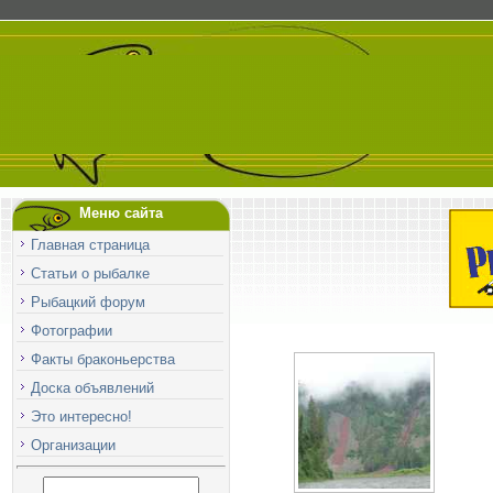
Меню сайта
Главная страница
Статьи о рыбалке
Рыбацкий форум
Фотографии
Факты браконьерства
Доска объявлений
Это интересно!
Организации