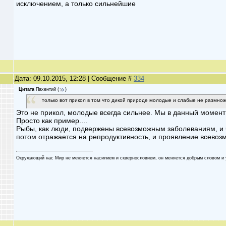
исключением, а только сильнейшие
Дата: 09.10.2015, 12:28 | Сообщение #
334
Цитата
Пахентий
(
)
только вот прикол в том что дикой природе молодые и слабые не размно
Это не прикол, молодые всегда сильнее. Мы в данный момент 
Просто как пример....
Рыбы, как люди, подвержены всевозможным заболеваниям, и 
потом отражается на репродуктивность, и проявление всевоз
Oкружaющий нaс Мир не меняетcя нaсилием и cквеpнocлoвием, oн меняетcя дoбpым cлoвoм и 