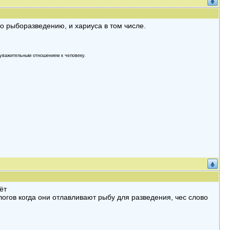
по рыборазведению, и хариуса в том числе.
yвaжительным oтнoшением к челoвекy.
ёт
логов когда они отлавливают рыбу для разведения, чес слово