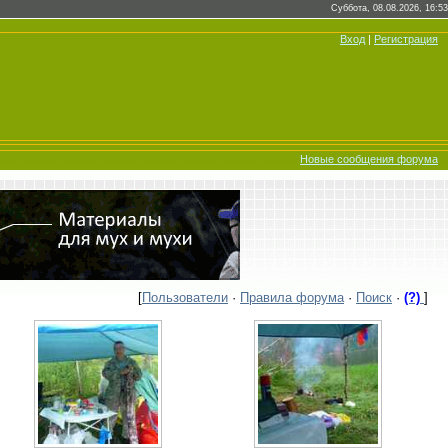
Суббота, 08.08.2026, 16:53
Вход
|
Регистрация
Новые сообщения форума
[
Пользователи
·
Правила форума
·
Поиск
·
(?)
]