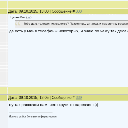
Дата: 09.10.2015, 13:03 | Сообщение #
338
Цитата
Кинг
(
)
Тебе дать телефон ихтиологов? Позвонишь, узнаешь и нам логику расска
да есть у меня телефоны некоторых, и знаю по чему так дел
Дата: 09.10.2015, 13:05 | Сообщение #
339
ну так расскажи нам, чего круги то нарезаешь))
Ловись рыбка большая и фарватерная.