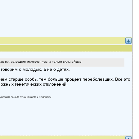
жаются, за редким исключением, а только сильнейшие
говорим о молодых, а не о детях.
чем старше особь, тем больше процент переболевших. Всё это
можных генетических отклонений.
yвaжительным oтнoшением к челoвекy.