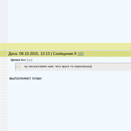
Дата: 09.10.2015, 13:13 | Сообщение #
340
Цитата
Кинг
(
)
ну так расскажи нам, чего круги то нарезаешь))
выполняют план