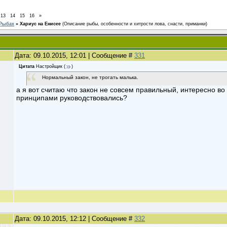
13
14
15
16
»
 Рыбах
»
Хариус на Енисее
(Описание рыбы, особенности и хитрости лова, снасти, приманки)
Дата: 09.10.2015, 12:01 | Сообщение #
331
Цитата
Настройщик
(
)
Нормальный закон, не трогать малька.
а я вот считаю что закон не совсем правильный, интересно в
принципами руководствовались?
Дата: 09.10.2015, 12:12 | Сообщение #
332