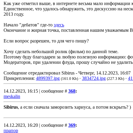
Как уже отметил выше, в интернете весьма мало информации к
Единственное, что удалось обнаружить, это дискуссию на неск
2013 году.
Начало "дебатов" где-то
здесь
Окончание и жирная точка, поставленная нашим уважаемым 
Если вопрос разрешен, то для чего пишу?
Хочу сделать небольшой ролик (фильм) по данной теме.
Поэтому буду благодарен за любую полезную информацию: фото
Модераторов, при удалении флуда, прошу случайно не удали
Сообщение отредактировал
Sibirus
-
Четверг, 14.12.2023, 16:07
Прикрепления:
4899397.jpg
·
3834724.jpg
·
41
(161.0 Kb)
(227.3 Kb)
14.12.2023, 16:15 | сообщение #
368
:
meskalin
Sibirus
, а если сначала заморозить хариуса, а потом вскрыть? )
14.12.2023, 16:20 | сообщение #
369
:
прапор