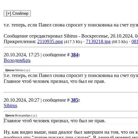
т.е. теперь, если Павел снова спросит у поисковика на счет пу
Сообщение отредактировал
Sibirus
-
Воскресенье, 20.10.2024, 0
Прикрепления:
2110935.png
·
7139218.jpg
·
08
(417.5 Kb)
(68.5 Kb)
20.10.2024, 17:25 | сообщение #
384
:
Володимѣръ
Цитата
Sibirus
(
)
т.е. теперь, если Павел снова спросит у поисковика на счет пу
Главное чтоб человек признал, что был не прав.
20.10.2024, 20:27 | сообщение #
385
:
Sibirus
Цитата
Володимѣръ
(
)
Главное чтоб человек признал, что был не прав.
Ну, как видно выше, наш диалог был завершен на том, что он к
пообщал что "лучше покажу при случае". В данный момент мон