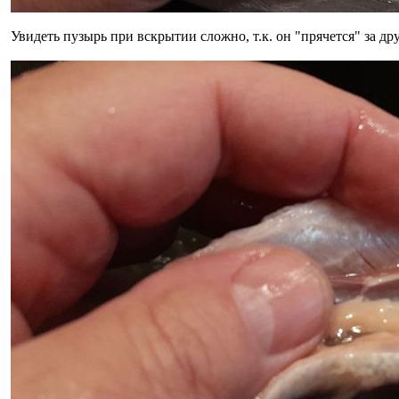
Увидеть пузырь при вскрытии сложно, т.к. он "прячется" за д