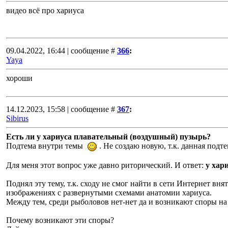
видео всё про хариуса
09.04.2022, 16:44 | сообщение #
366
:
Yaya
хороши
14.12.2023, 15:58 | сообщение #
367
:
Sibirus
Есть ли у хариуса плавательный (воздушный) пузырь?
Подтема внутри темы
. Не создаю новую, т.к. данная подт
Для меня этот вопрос уже давно риторический. И ответ:
у хар
Поднял эту тему, т.к. сходу не смог найти в сети Интернет вн
изображениях с развернутыми схемами анатомии хариуса.
Между тем, среди рыболовов нет-нет да и возникают споры на 
Почему возникают эти споры?