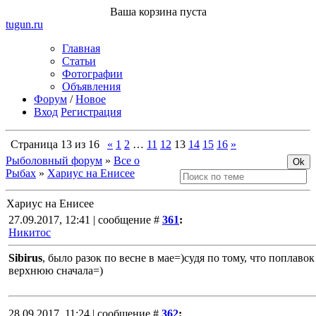
Ваша корзина пуста
tugun
.ru
Главная
Статьи
Фотографии
Объявления
Форум
/
Новое
Вход
Регистрация
Страница
13
из
16
«
1
2
…
11
12
13
14
15
16
»
Рыболовный форум
»
Все о
Рыбах
»
Хариус на Енисее
Хариус на Енисее
27.09.2017, 12:41 | сообщение #
361
:
Никитос
Sibirus
, было разок по весне в мае=)судя по тому, что поплавок
верхнюю сначала=)
28.09.2017, 11:24 | сообщение #
362
: