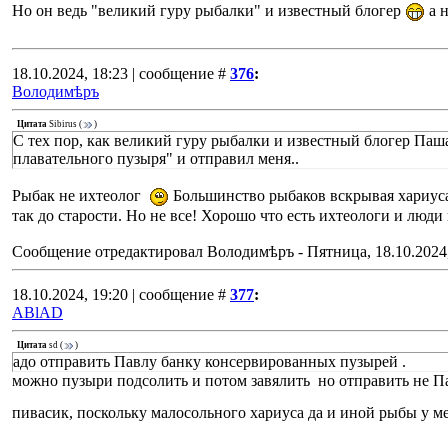
Но он ведь "великий гуру рыбалки" и известный блогер
а н
18.10.2024, 18:23 | сообщение #
376
:
Володимѣръ
Цитата
Sibirus
(
)
С тех пор, как великий гуру рыбалки и известный блогер Паша
плавательного пузыря" и отправил меня..
Рыбак не ихтеолог
Большинство рыбаков вскрывая хариуса 
так до старости. Но не все! Хорошо что есть ихтеологи и люди
Сообщение отредактировал
Володимѣръ
-
Пятница, 18.10.2024
18.10.2024, 19:20 | сообщение #
377
:
ABlAD
Цитата
sd
(
)
адо отправить Павлу банку консервированных пузырей .
можно пузыри подсолить и потом завялить но отправить не Пав
пивасик, поскольку малосольного хариуса да и иной рыбы у м