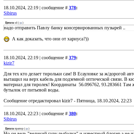
18.10.2024, 22:19 | сообщение #
378
:
Sibirus
Цитата
sd
(
)
надо отправить Павлу банку консервированных пузырей ..
А как доказать, что они от хариуса?))
18.10.2024, 22:19 | сообщение #
379
:
kizir7
Для тех кто делает тирольки сам! В Есауловке за ж/дорогой ав
вытащил на верх кабель для подземной оптической связи. В 
материал для тиролек! Координаты 56.096762, 93.283661 Там ж
бутылок от питьевой воды.
Сообщение отредактировал
kizir7
-
Пятница, 18.10.2024, 22:23
18.10.2024, 22:23 | сообщение #
380
:
Sibirus
Цитата
прапор
(
)
Но он ведь "великий гуру рыбалки" и известный блогер а не 