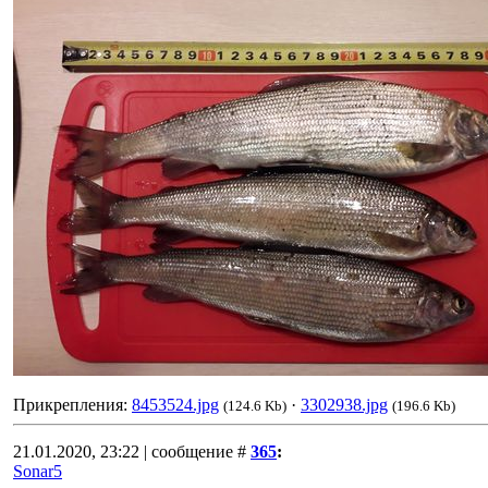
Прикрепления:
8453524.jpg
·
3302938.jpg
(124.6 Kb)
(196.6 Kb)
21.01.2020, 23:22 | сообщение #
365
:
Sonar5