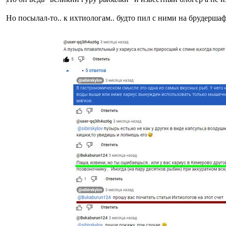
Но посылал-то.. к ихтиологам.. будто пил с ними на брудершаф