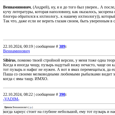
Вениаминович
, (Андрей), ну, я и до того был уверен.. А пос
кучу литературы, которая наполовину, как оказалось, засорена
блогера обратился к ихтиологу.. к нашему ихтиологу)), которы
Так что, даже если не верить глазам своим, быть уверенным в
22.10.2024, 00:19 | сообщение #
389
:
Вениаминович
Sibirus
, помимо твоей стройной версии, у меня тоже одна теор
Когда я иногда чищу, пузырь надутый вижу нечасто, чаще он ка
тот пузырь и нафиг не нужен. А вот в ямах перемещаться, да е
Паша со своими мелководными любимыми рыбалками видит хар
когда с ямы тащу. ИМХО.
22.10.2024, 08:22 | сообщение #
390
:
-VADIM-
Цитата
Вениаминович
(
)
когда хариус стоит на глубине небольшой, ему тот пузырь и н