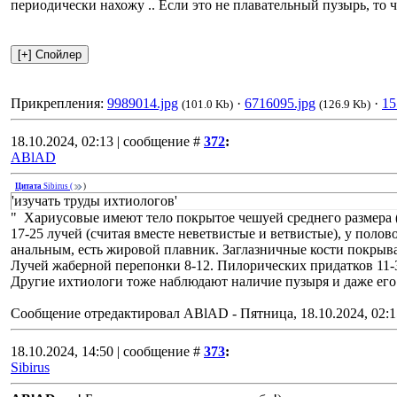
периодически нахожу
.. Если это не плавательный пузырь, то ч
Прикрепления:
9989014.jpg
·
6716095.jpg
·
15
(101.0 Kb)
(126.9 Kb)
18.10.2024, 02:13 | сообщение #
372
:
ABlAD
Цитата
Sibirus
(
)
'изучать труды ихтиологов'
" Хариусовые имеют тело покрытое чешуей среднего размера 
17-25 лучей (считая вместе неветвистые и ветвистые), у поло
анальным, есть жировой плавник. Заглазничные кости покрыв
Лучей жаберной перепонки 8-12. Пилорических придатков 11-3
Другие ихтиологи тоже наблюдают наличие пузыря и даже ег
Сообщение отредактировал
ABlAD
-
Пятница, 18.10.2024, 02:1
18.10.2024, 14:50 | сообщение #
373
:
Sibirus