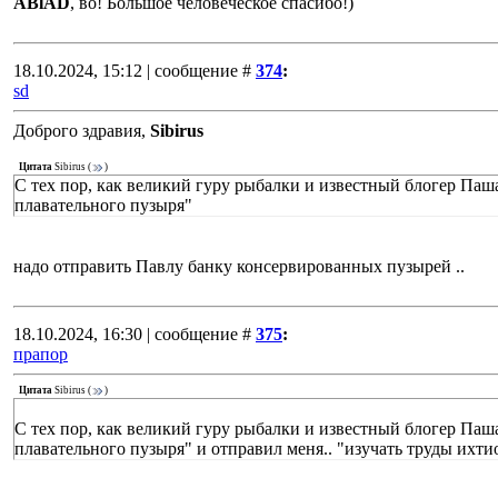
ABlAD
, во! Большое человеческое спасибо!)
18.10.2024, 15:12 | сообщение #
374
:
sd
Доброго здравия,
Sibirus
Цитата
Sibirus
(
)
С тех пор, как великий гуру рыбалки и известный блогер Паша
плавательного пузыря"
надо отправить Павлу банку консервированных пузырей ..
18.10.2024, 16:30 | сообщение #
375
:
прапор
Цитата
Sibirus
(
)
С тех пор, как великий гуру рыбалки и известный блогер Паша
плавательного пузыря" и отправил меня.. "изучать труды ихти