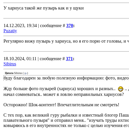
У хариуса такой же пузырь как и у щуки
14.12.2023, 19:34 | сообщение #
370
:
Puzatiy
Регулярно вижу пузырь у хариуса, но я его порю от головы, 
18.10.2024, 01:11 | сообщение #
371
:
Sibirus
Цитата
Sibirus
(
)
буду благодарен за любую полезную информацию: фото, видео,
Жду больше фото пузырей (хариуса) хороших и разных..
..
начал сомневаться.. может я ловлю неправильных хариусов?
Осторожно! Шок-контент! Впечатлительным не смотреть!
С тех пор, как великий гуру рыбалки и известный блогер Паша 
плавательного пузыря" и отправил меня.. "изучать труды ихти
ковыряюсь в его внутренностях не только с целью изучения его