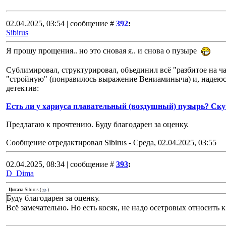
02.04.2025, 03:54 | сообщение #
392
:
Sibirus
Я прошу прощения.. но это сновая я.. и снова о пузыре
Сублимировал, структурировал, объединил всё "разбитое на ч
"стройную" (понравилось выражение Вениаминыча) и, надеюсь
детектив:
Есть ли у хариуса плавательный (воздушный) пузырь? Ску
Предлагаю к прочтению. Буду благодарен за оценку.
Сообщение отредактировал
Sibirus
-
Среда, 02.04.2025, 03:55
02.04.2025, 08:34 | сообщение #
393
:
D_Dima
Цитата
Sibirus
(
)
Буду благодарен за оценку.
Всё замечательно
.
Но есть косяк, не надо осетровых относить к