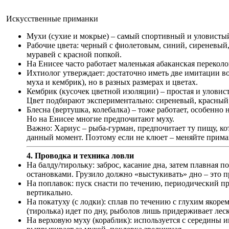
Искусственные приманки
Мухи (сухие и мокрые) – самый спортивный и уловистый
Рабочие цвета: черный с фиолетовым, синий, сиреневый,
муравей с красной попкой.
На Енисее часто работает маленькая абаканская переколо
Ихтиолог утверждает: достаточно иметь две имитации в
муха и кембрик), но в разных размерах и цветах.
Кембрик (кусочек цветной изоляции) – простая и уловис
Цвет подбирают экспериментально: сиреневый, красный
Блесна (вертушка, колебалка) – тоже работает, особенно 
Но на Енисее многие предпочитают муху.
Важно: Хариус – рыба-гурман, предпочитает ту пищу, ко
данный момент. Поэтому если не клюет – меняйте приманк
4. Проводка и техника ловли
На балду/тирольку: заброс, касание дна, затем плавная 
остановками. Грузило должно «выстукивать» дно – это п
На поплавок: пуск снасти по течению, периодический п
вертикально.
На покатуху (с лодки): сплав по течению с глухим якоре
(тиролька) идет по дну, рыболов лишь придерживает леск
На верховую муху (кораблик): используется с середины и