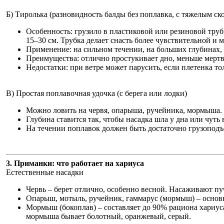
Б) Тиролька (разновидность балды без поплавка, с тяжелым ск
Особенность: грузило в пластиковой или резиновой труб
15–30 см. Трубка делает снасть более чувствительной и 
Применение: на сильном течении, на больших глубинах, 
Преимущества: отлично простукивает дно, меньше мертв
Недостатки: при ветре может парусить, если плетенка то
В) Простая поплавочная удочка (с берега или лодки)
Можно ловить на червя, опарыша, ручейника, мормыша.
Глубина ставится так, чтобы насадка шла у дна или чуть
На течении поплавок должен быть достаточно грузопод
3. Приманки: что работает на хариуса
Естественные насадки
Червь – берет отлично, особенно весной. Насаживают пу
Опарыш, мотыль, ручейник, гаммарус (мормыш) – основ
Мормыш (бокоплав) – составляет до 90% рациона хариус
мормыша бывает болотный, оранжевый, серый.