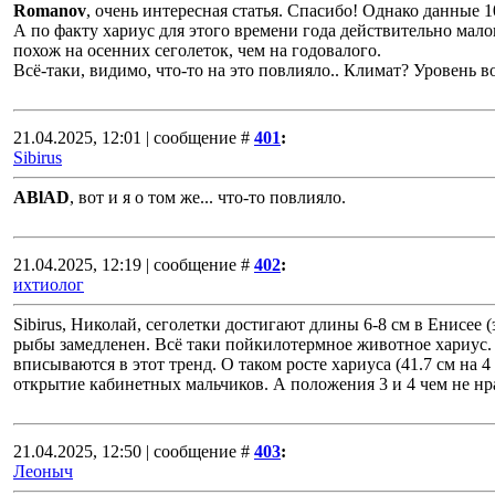
Romanov
, очень интересная статья. Спасибо! Однако данные 1
А по факту хариус для этого времени года действительно мал
похож на осенних сеголеток, чем на годовалого.
Всё-таки, видимо, что-то на это повлияло.. Климат? Уровень 
21.04.2025, 12:01 | сообщение #
401
:
Sibirus
ABlAD
, вот и я о том же... что-то повлияло.
21.04.2025, 12:19 | сообщение #
402
:
ихтиолог
Sibirus, Николай, сеголетки достигают длины 6-8 см в Енисее 
рыбы замедленен. Всё таки пойкилотермное животное хариус.
вписываются в этот тренд. О таком росте хариуса (41.7 см на 4
открытие кабинетных мальчиков. А положения 3 и 4 чем не нр
21.04.2025, 12:50 | сообщение #
403
:
Леоныч