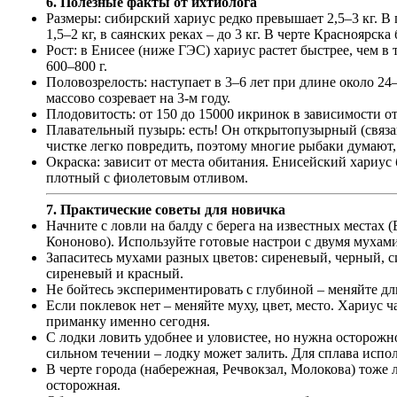
6. Полезные факты от ихтиолога
Размеры: сибирский хариус редко превышает 2,5–3 кг. В
1,5–2 кг, в саянских реках – до 3 кг. В черте Красноярска
Рост: в Енисее (ниже ГЭС) хариус растет быстрее, чем в 
600–800 г.
Половозрелость: наступает в 3–6 лет при длине около 24–
массово созревает на 3-м году.
Плодовитость: от 150 до 15000 икринок в зависимости от
Плавательный пузырь: есть! Он открытопузырный (связа
чистке легко повредить, поэтому многие рыбаки думают, 
Окраска: зависит от места обитания. Енисейский хариус
плотный с фиолетовым отливом.
7. Практические советы для новичка
Начните с ловли на балду с берега на известных местах 
Кононово). Используйте готовые настрои с двумя мухами
Запаситесь мухами разных цветов: сиреневый, черный, с
сиреневый и красный.
Не бойтесь экспериментировать с глубиной – меняйте длин
Если поклевок нет – меняйте муху, цвет, место. Хариус 
приманку именно сегодня.
С лодки ловить удобнее и уловистее, но нужна осторожно
сильном течении – лодку может залить. Для сплава испол
В черте города (набережная, Речвокзал, Молокова) тоже л
осторожная.