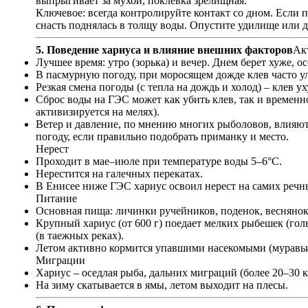
выпрыгивает за мухой, поклевка зрелищная.
Ключевое: всегда контролируйте контакт со дном. Если п
снасть поднялась в толщу воды. Опустите удилище или до
5. Поведение хариуса и влияние внешних факторов
Ак
Лучшее время: утро (зорька) и вечер. Днем берет хуже, о
В пасмурную погоду, при моросящем дожде клев часто ул
Резкая смена погоды (с тепла на дождь и холод) – клев у
Сброс воды на ГЭС может как убить клев, так и временно
активизируется на мелях).
Ветер и давление, по мнению многих рыболовов, влияют
погоду, если правильно подобрать приманку и место.
Нерест
Проходит в мае–июле при температуре воды 5–6°C.
Нерестится на галечных перекатах.
В Енисее ниже ГЭС хариус освоил нерест на самих речны
Питание
Основная пища: личинки ручейников, поденок, веснянок
Крупный хариус (от 600 г) поедает мелких рыбешек (го
(в таежных реках).
Летом активно кормится упавшими насекомыми (муравьи,
Миграции
Хариус – оседлая рыба, дальних миграций (более 20–30 
На зиму скатывается в ямы, летом выходит на плесы.