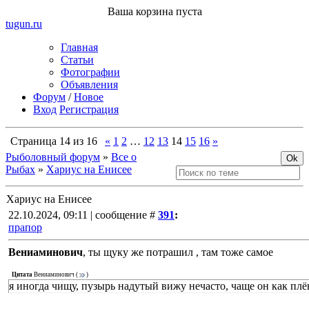
Ваша корзина пуста
tugun
.ru
Главная
Статьи
Фотографии
Объявления
Форум
/
Новое
Вход
Регистрация
Страница
14
из
16
«
1
2
…
12
13
14
15
16
»
Рыболовный форум
»
Все о
Рыбах
»
Хариус на Енисее
Хариус на Енисее
22.10.2024, 09:11 | сообщение #
391
:
прапор
Вениаминович
, ты щуку же потрашил , там тоже самое
Цитата
Вениаминович
(
)
я иногда чищу, пузырь надутый вижу нечасто, чаще он как плё