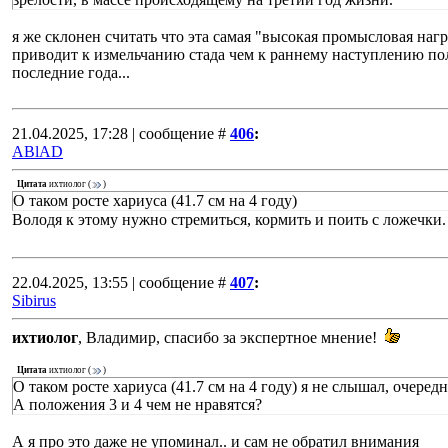
я же склонен считать что эта самая "высокая промысловая нагр
приводит к измельчанию стада чем к раннему наступлению по
последние года...
21.04.2025, 17:28 | сообщение #
406
:
ABlAD
Цитата
ихтиолог
(
)
О таком росте хариуса (41.7 см на 4 году)
Володя к этому нужно стремиться, кормить и поить с ложечки
22.04.2025, 13:55 | сообщение #
407
:
Sibirus
ихтиолог
, Владимир, спасибо за экспертное мнение!
Цитата
ихтиолог
(
)
О таком росте хариуса (41.7 см на 4 году) я не слышал, очере
А положения 3 и 4 чем не нравятся?
А я про это даже не упоминал.. и сам не обратил внимания