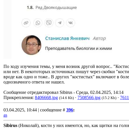
По ходу изучения темы, у меня возник другой вопрос.. "Костис
или нет. В некототорых источниках пишут через скобки "кости
вроде как одно и тоже.. В других "костистых" включают в бо
однозначного ответа не нашел.
Сообщение отредактировал
Sibirus
-
Среда, 02.04.2025, 14:14
Прикрепления:
8406668.jpg
·
7508566.jpg
·
7611
(14.6 Kb)
(15.2 Kb)
03.04.2025, 10:44 | сообщение #
396
:
as
Sibirus
(Николай), кости у них имеются, но, как щитки на голо