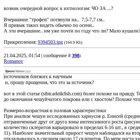
возник очередной вопрос к ихтиологам: ЧО ЗА ...?
Вчерашние "трофеи" потянули на.. 7,5-7,7 см..
Я привык таких видеть обычно по осени..
А эти вчерашние.. им уже почти по году что ли? Мало кушали
Прикрепления:
9394503.jpg
(164.9 Kb)
21.04.2025, 01:54 | сообщение #
398
:
Romanov
Цитата
Sibirus
(
)
источников близких к научным
и, прошу прощения, что это за источник?
вот в этой статье (sibir.arktikfish.com) более похоже на правду.
до окончания чешуйчатого покрова или с хвостом? Похоже что
Размерно-возрастная и половая характеристики
При анализе чешуи исследованных хариусов р. Енисей (средне
отграниченные друг от друга зоны интенсивного роста (рисун
количество склеритов варьировало в пределах 6-16 шт., в средн
11). Наиболее значительный прирост чешуи наблюдался на вто
откладывалось в среднем около 17 склеритов. По мере роста х