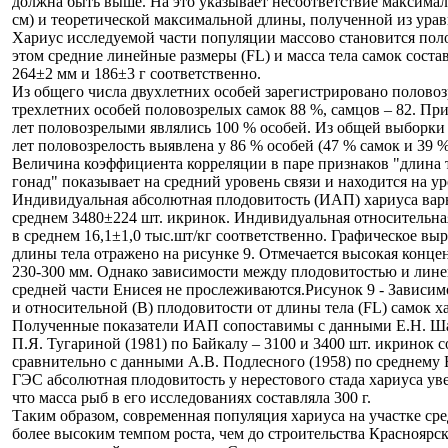
должна быть выше. На это указывает несоответствие максимал
см) и теоретической максимальной длины, полученной из урав
Хариус исследуемой части популяции массово становится пол
этом средние линейные размеры (FL) и масса тела самок соста
264±2 мм и 186±3 г соответственно.
Из общего числа двухлетних особей зарегистрировано половоз
трехлетних особей половозрелых самок 88 %, самцов – 82. При
лет половозрелыми являлись 100 % особей. Из общей выборки 
лет половозрелость выявлена у 86 % особей (47 % самок и 39 %
Величина коэффициента корреляции в паре признаков "длина т
гонад" показывает на средний уровень связи и находится на ур
Индивидуальная абсолютная плодовитость (ИАП) хариуса варьи
среднем 3480±224 шт. икринок. Индивидуальная относительная 
в среднем 16,1±1,0 тыс.шт/кг соответственно. Графическое 
длины тела отражено на рисунке 9. Отмечается высокая конц
230-300 мм. Однако зависимости между плодовитостью и лине
средней части Енисея не прослеживаются.
Рисунок 9 - Зависи
и относительной (В) плодовитости от длины тела (FL) самок хар
Полученные показатели ИАП сопоставимы с данными Е.Н. Шад
П.Я. Тугариной (1981) по Байкалу – 3100 и 3400 шт. икринок с
сравнительно с данными А.В. Подлесного (1958) по среднему
ГЭС абсолютная плодовитость у нерестового стада хариуса увел
что масса рыб в его исследованиях составляла 300 г.
Таким образом, современная популяция хариуса на участке сре
более высоким темпом роста, чем до строительства Красноярс