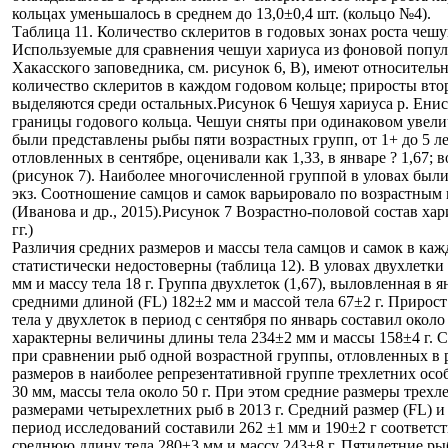
кольцах уменьшалось в среднем до 13,0±0,4 шт. (кольцо №4).
Таблица 11. Количество склеритов в годовых зонах роста чешу
Используемые для сравнения чешуи хариуса из фоновой попул
Хакасского заповедника, см. рисунок 6, В), имеют относител
количество склеритов в каждом годовом кольце; приросты втор
выделяются среди остальных.
Рисунок 6 Чешуя хариуса р. Енисей 
границы годового кольца. Чешуи сняты при одинаковом увелич
были представлены рыбы пяти возрастных групп, от 1+ до 5 лет
отловленных в сентябре, оценивали как 1,33, в январе ? 1,67; во
(рисунок 7). Наиболее многочисленной группой в уловах были
экз. Соотношение самцов и самок варьировало по возрастным г
(Иванова и др., 2015).
Рисунок 7 Возрастно-половой состав хари
гг.)
Различия средних размеров и массы тела самцов и самок в каж
статистически недостоверны (таблица 12). В уловах двухлетки
мм и массу тела 18 г. Группа двухлеток (1,67), выловленная в 
средними длиной (FL) 182±2 мм и массой тела 67±2 г. Прирос
тела у двухлеток в период с сентября по январь составил около
характерны величины длины тела 234±2 мм и массы 158±4 г. 
при сравнении рыб одной возрастной группы, отловленных в 
размеров в наиболее репрезентативной группе трехлетних особе
30 мм, массы тела около 50 г. При этом средние размеры трехл
размерами четырехлетних рыб в 2013 г. Средний размер (FL) и 
период исследований составили 262 ±1 мм и 190±2 г соответст
среднюю длину тела 280±3 мм и массу 243±8 г. Пятилетние ры