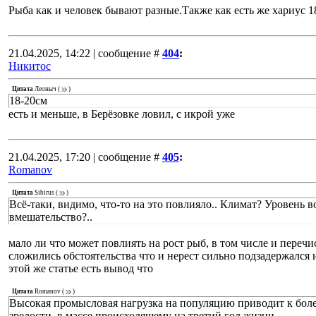
Рыба как и человек бывают разные.Также как есть же хариус 1
21.04.2025, 14:22 | сообщение #
404
:
Никитос
Цитата
Леоныч
(
)
18-20см
есть и меньше, в Берёзовке ловил, с икрой уже
21.04.2025, 17:20 | сообщение #
405
:
Romanov
Цитата
Sibirus
(
)
Всё-таки, видимо, что-то на это повлияло.. Климат? Уровень
вмешательство?..
мало ли что может повлиять на рост рыб, в том числе и переч
сложились обстоятельства что и нерест сильно подзадержался 
этой же статье есть вывод что
Цитата
Romanov
(
)
Высокая промысловая нагрузка на популяцию приводит к бол
зрелости, в массе происходящему на третий год жизни.