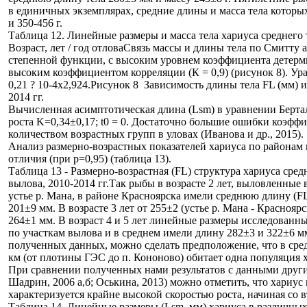
в единичных экземплярах, средние длины и масса тела которы
и 350-456 г.
Таблица 12. Линейные размеры и масса тела хариуса среднего 
Возраст, лет / год отлова
Связь массы и длины тела по Смитту
степенной функции, с высоким уровнем коэффициента детермин
высоким коэффициентом корреляции (К = 0,9) (рисунок 8). Ур
0,21 ? 10-4x2,924.
Рисунок 8 Зависимость длины тела FL (мм) и 
2014 гг.
Вычисленная асимптотическая длина (Lsm) в уравнении Бертал
роста K=0,34±0,17; t0 = 0. Достаточно большие ошибки коэффи
количеством возрастных групп в уловах (Иванова и др., 2015).
Анализ размерно-возрастных показателей хариуса по районам
отличия (при р=0,95) (таблица 13).
Таблица 13 - Размерно-возрастная (FL) структура хариуса сред
вылова, 2010-2014 гг.
Так рыбы в возрасте 2 лет, выловленные 
устье р. Мана, в районе Красноярска имели среднюю длину (FL
201±9 мм. В возрасте 3 лет от 255±2 (устье р. Мана - Красноярс
264±1 мм. В возраст 4 и 5 лет линейные размеры исследованн
по участкам
вылова и в среднем имели длину 282±3 и 322±6 мм
полученных данных, можно сделать предположение, что в сред
км (от плотины ГЭС до п. Кононово) обитает одна популяция 
При сравнении полученных нами результатов с данными други
Шадрин, 2006 а,б; Оськина, 2013) можно отметить, что хариус
характеризуется крайне высокой скоростью роста, начиная со в
Таблица 14. Линейные размеры (Lsm, мм) хариуса в различных