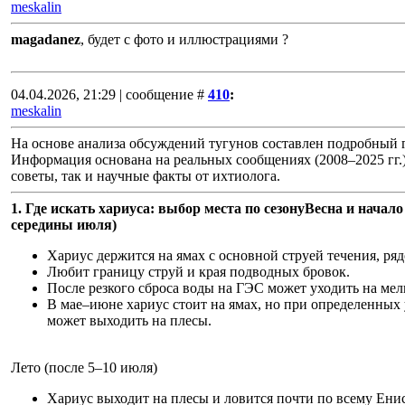
meskalin
magadanez
, будет с фото и иллюстрациями ?
04.04.2026, 21:29 | сообщение #
410
:
meskalin
На основе анализа обсуждений тугунов составлен подробный г
Информация основана на реальных сообщениях (2008–2025 гг.)
советы, так и научные факты от ихтиолога.
1. Где искать хариуса: выбор места по сезонуВесна и начало
середины июля)
Хариус держится на ямах с основной струей течения, ря
Любит границу струй и края подводных бровок.
После резкого сброса воды на ГЭС может уходить на мелко
В мае–июне хариус стоит на ямах, но при определенных 
может выходить на плесы.
Лето (после 5–10 июля)
Хариус выходит на плесы и ловится почти по всему Ени