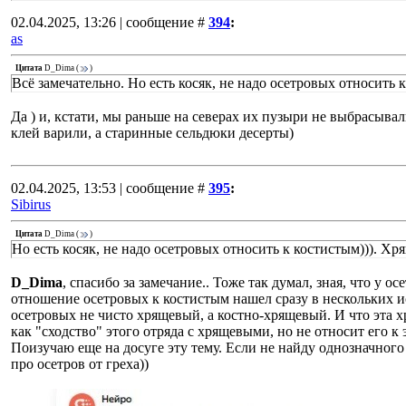
02.04.2025, 13:26 | сообщение #
394
:
as
Цитата
D_Dima
(
)
Всё замечательно. Но есть косяк, не надо осетровых относить 
Да ) и, кстати, мы раньше на северах их пузыри не выбрасывал
клей варили, а старинные сельдюки десерты)
02.04.2025, 13:53 | сообщение #
395
:
Sibirus
Цитата
D_Dima
(
)
Но есть косяк, не надо осетровых относить к костистым))). Хр
D_Dima
, спасибо за замечание.. Тоже так думал, зная, что у о
отношение осетровых к костистым нашел сразу в нескольких ис
осетровых не чисто хрящевый, а костно-хрящевый. И что эта х
как "сходство" этого отряда с хрящевыми, но не относит его к 
Поизучаю еще на досуге эту тему. Если не найду однозначного
про осетров от греха))