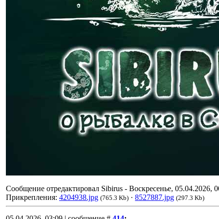
Сообщение отредактировал
Sibirus
-
Воскресенье, 05.04.2026, 0
Прикрепления:
4204938.jpg
·
8527887.jpg
(765.3 Kb)
(297.3 Kb)
05.04.2026, 03:09 | сообщение #
414
: