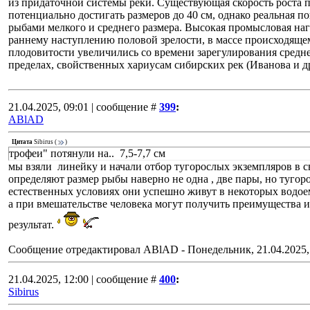
из придаточной системы реки. Существующая скорость роста 
потенциально достигать размеров до 40 см, однако реальная п
рыбами мелкого и среднего размера. Высокая промысловая наг
раннему наступлению половой зрелости, в массе происходящем
плодовитости увеличились со времени зарегулирования средне
пределах, свойственных хариусам сибирских рек (Иванова и др.
21.04.2025, 09:01 | сообщение #
399
:
ABlAD
Цитата
Sibirus
(
)
трофеи" потянули на.. 7,5-7,7 см
мы взяли линейку и начали отбор тугорослых экземпляров в св
определяют размер рыбы наверно не одна , две пары, но тугоро
естественных условиях они успешно живут в некоторых водо
а при вмешательстве человека могут получить преимущества и
результат.
Сообщение отредактировал
ABlAD
-
Понедельник, 21.04.2025,
21.04.2025, 12:00 | сообщение #
400
:
Sibirus