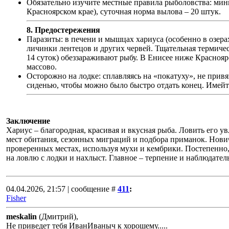
Обязательно изучите местные правила рыболовства: мини
Красноярском крае), суточная норма вылова – 20 штук.
8. Предостережения
Паразиты: в печени и мышцах хариуса (особенно в озера
личинки лентецов и других червей. Тщательная термичес
14 суток) обеззараживают рыбу. В Енисее ниже Краснояр
массово.
Осторожно на лодке: сплавляясь на «покатуху», не привяз
сиденью, чтобы можно было быстро отдать конец. Имейт
Заключение
Хариус – благородная, красивая и вкусная рыба. Ловить его у
мест обитания, сезонных миграций и подбора приманок. Нович
проверенных местах, используя мухи и кембрики. Постепенно,
на ловлю с лодки и нахлыст. Главное – терпение и наблюдатель
04.04.2026, 21:57 | сообщение #
411
:
Fisher
meskalin
(Дмитрий),
Не приведет тебя ИванИваныч к хорошему.....