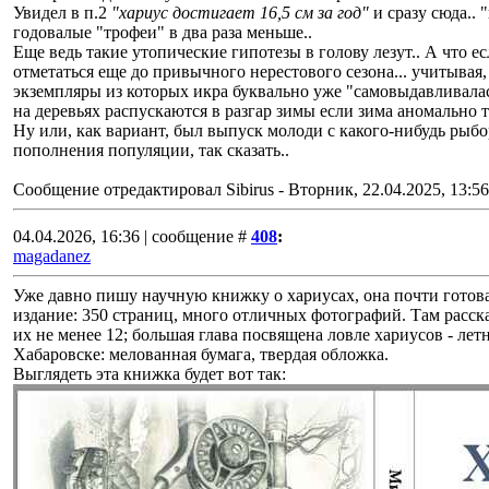
Увидел в п.2
"хариус достигает 16,5 см за год"
и сразу сюда.. 
годовалые "трофеи" в два раза меньше..
Еще ведь такие утопические гипотезы в голову лезут.. А что 
отметаться еще до привычного нерестового сезона... учитывая
экземпляры из которых икра буквально уже "самовыдавливалась
на деревьях распускаются в разгар зимы если зима аномально т
Ну или, как вариант, был выпуск молоди с какого-нибудь рыбо
пополнения популяции, так сказать..
Сообщение отредактировал
Sibirus
-
Вторник, 22.04.2025, 13:56
04.04.2026, 16:36 | сообщение #
408
:
magadanez
Уже давно пишу научную книжку о хариусах, она почти готова.
издание: 350 страниц, много отличных фотографий. Там расска
их не менее 12; большая глава посвящена ловле хариусов - ле
Хабаровске: мелованная бумага, твердая обложка.
Выглядеть эта книжка будет вот так: