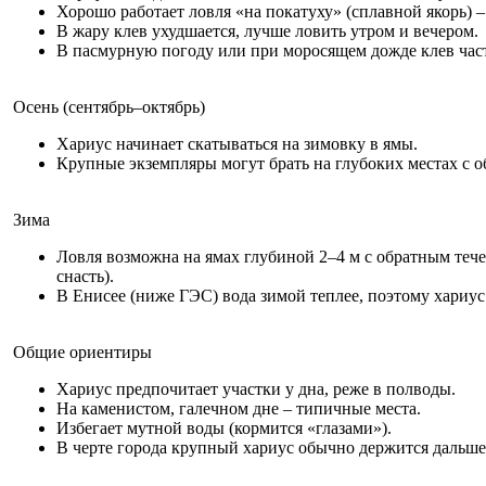
Хорошо работает ловля «на покатуху» (сплавной якорь) –
В жару клев ухудшается, лучше ловить утром и вечером.
В пасмурную погоду или при моросящем дожде клев част
Осень (сентябрь–октябрь)
Хариус начинает скатываться на зимовку в ямы.
Крупные экземпляры могут брать на глубоких местах с 
Зима
Ловля возможна на ямах глубиной 2–4 м с обратным теч
снасть).
В Енисее (ниже ГЭС) вода зимой теплее, поэтому хариус
Общие ориентиры
Хариус предпочитает участки у дна, реже в полводы.
На каменистом, галечном дне – типичные места.
Избегает мутной воды (кормится «глазами»).
В черте города крупный хариус обычно держится дальше о