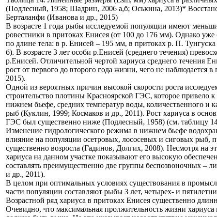
(Подлесный, 1958; Шадрин, 2006 а,б; Оськина, 2013)
* Восстан
Берталанфи (Иванова и др., 2015)
В возрасте 1 года рыбы исследуемой популяции имеют меньшие
ровестники в притоках Енисея (от 100 до 176 мм). Однако уже
по длине тела: в р. Енисей – 195 мм, в притоках р. П. Тунгуск
б). В возрасте 3 лет особи р.Енисей (среднего течения) прево
р.Енисей. Отличительной чертой хариуса среднего течения Е
рост от первого до второго года жизни, чего не наблюдается в
2015).
Одной из вероятных причин высокой скорости роста исследуе
строительство плотины Красноярской ГЭС, которое привело к
нижнем бьефе, средних температур воды, количественного и к
рыб (Куклин, 1999; Космаков и др., 2011). Рост хариуса в осно
ГЭС был существенно ниже (Подлесный, 1958) (см. таблицу 14
Изменение гидрологического режима в нижнем бьефе водохра
влияние на популяции осетровых, лососевых и сиговых рыб, п
существенно возросла (Гадинов, Долгих, 2008). Несмотря на э
хариуса на данном участке показывают его высокую обеспечен
составлять преимущественно две группы беспозвоночных – л
и др., 2011).
В целом при оптимальных условиях существования в промысл
части популяции составляют рыбы 3 лет, четырех- и пятилетн
Возрастной ряд хариуса в притоках Енисея существенно длиннее
Очевидно, что максимальная пролжительность жизни хариуса 