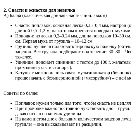
2. Снасти и оснастка для новичка
А) Балда (классическая донная снасть с поплавком)
Снасть: поплавок, основная леска 0,35–0,4 мм, настрой (
длиной 0,5–1,2 м, на котором крепятся поводки с мухами
Поводки: из лески 0,2–0,24 мм, длина поводков 10–30 с
см. Первая муха от грузила – 10–12 см.
Грузило: лучше использовать тирольскую палочку (обтек
зацепов. Вес грузила подбирают под течение: 30–80 г. Че
тяжелее.
Удилище: подойдет спиннинг с тестом до 100 г, желател
проходили узлы и стопоры).
Катушка: можно использовать мультипликатор (бочонок) 
проще начать с безынерционной («мясорубки») – с ней м
Советы по балде:
Поплавок нужен только для того, чтобы снасть не цепля
При проводке важно постоянно чувствовать дно – грузил
давая сигнал на кончик удилища.
На каменистом дне с большим количеством зацепов лучш
грузиле) – она выскальзывает из расщелин.