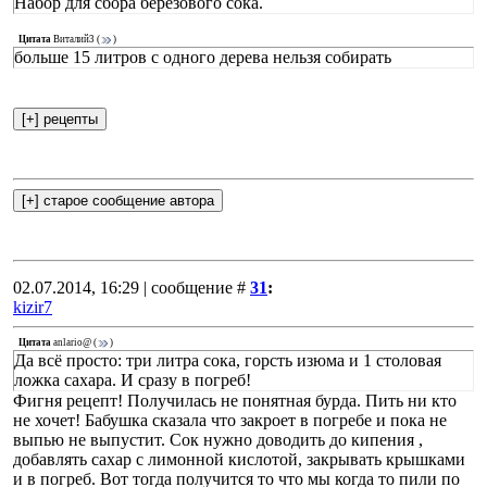
Набор для сбора берёзового сока.
Цитата
Виталий3
(
)
больше 15 литров с одного дерева нельзя собирать
02.07.2014, 16:29 | сообщение #
31
:
kizir7
Цитата
anlario@
(
)
Да всё просто: три литра сока, горсть изюма и 1 столовая
ложка сахара. И сразу в погреб!
Фигня рецепт! Получилась не понятная бурда. Пить ни кто
не хочет! Бабушка сказала что закроет в погребе и пока не
выпью не выпустит. Сок нужно доводить до кипения ,
добавлять сахар с лимонной кислотой, закрывать крышками
и в погреб. Вот тогда получится то что мы когда то пили по