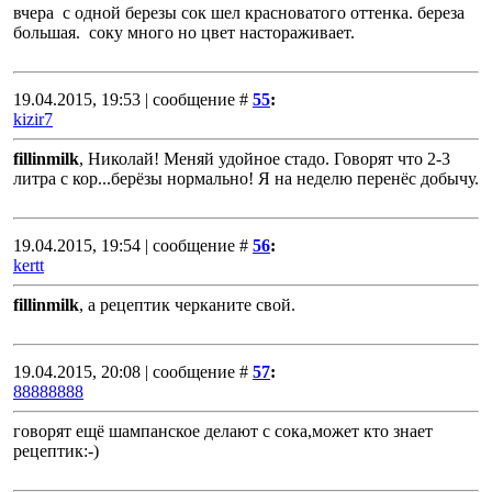
вчера с одной березы сок шел красноватого оттенка. береза
большая. соку много но цвет настораживает.
19.04.2015, 19:53 | сообщение #
55
:
kizir7
fillinmilk
, Николай! Меняй удойное стадо. Говорят что 2-3
литра с кор...берёзы нормально! Я на неделю перенёс добычу.
19.04.2015, 19:54 | сообщение #
56
:
kertt
fillinmilk
, а рецептик черканите свой.
19.04.2015, 20:08 | сообщение #
57
:
88888888
говорят ещё шампанское делают с сока,может кто знает
рецептик:-)