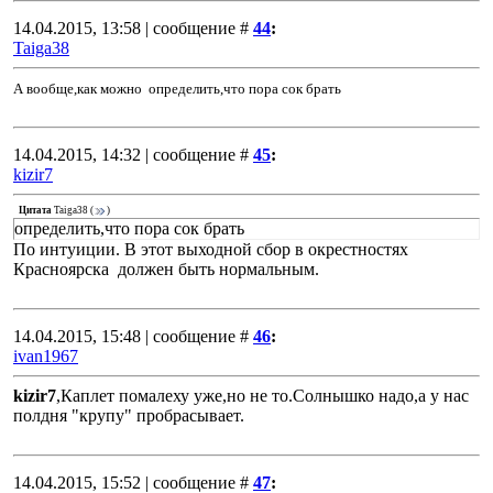
14.04.2015, 13:58 | сообщение #
44
:
Taiga38
А вообще,как можно определить,что пора сок брать
14.04.2015, 14:32 | сообщение #
45
:
kizir7
Цитата
Taiga38
(
)
определить,что пора сок брать
По интуиции. В этот выходной сбор в окрестностях
Красноярска должен быть нормальным.
14.04.2015, 15:48 | сообщение #
46
:
ivan1967
kizir7
,Каплет помалеху уже,но не то.Солнышко надо,а у нас
полдня "крупу" пробрасывает.
14.04.2015, 15:52 | сообщение #
47
: