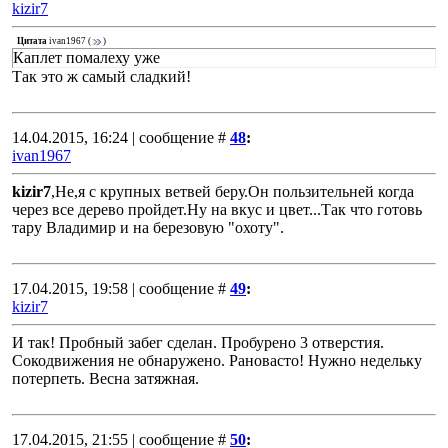
kizir7
Цитата
ivan1967
(
)
Каплет помалеху уже
Так это ж самый сладкий!
14.04.2015, 16:24 | сообщение #
48
:
ivan1967
kizir7
,Не,я с крупных ветвей беру.Он пользительней когда
через все дерево пройдет.Ну на вкус и цвет...Так что готовь
тару Владимир и на березовую "охоту".
17.04.2015, 19:58 | сообщение #
49
:
kizir7
И так! Пробный забег сделан. Пробурено 3 отверстия.
Сокодвижения не обнаружено. Рановасто! Нужно недельку
потерпеть. Весна затяжная.
17.04.2015, 21:55 | сообщение #
50
: