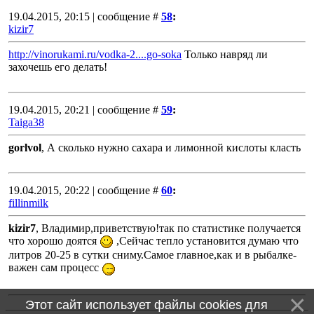
19.04.2015, 20:15 | сообщение #
58
:
kizir7
http://vinorukami.ru/vodka-2....go-soka
Только навряд ли
захочешь его делать!
19.04.2015, 20:21 | сообщение #
59
:
Taiga38
gorlvol
, А сколько нужно сахара и лимонной кислоты класть
19.04.2015, 20:22 | сообщение #
60
:
fillinmilk
kizir7
, Владимир,приветствую!так по статистике получается
что хорошо доятся
,Сейчас тепло установится думаю что
литров 20-25 в сутки сниму.Самое главное,как и в рыбалке-
важен сам процесс
Этот сайт использует файлы cookies для