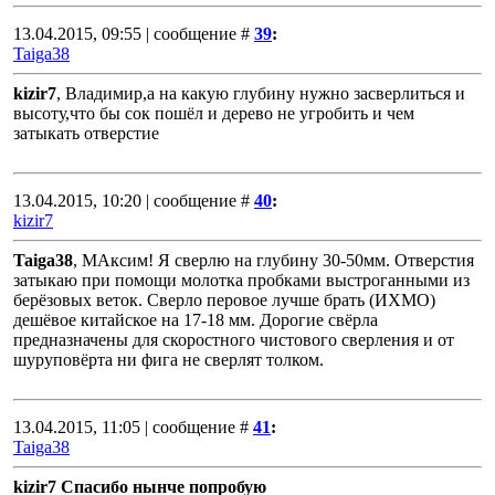
13.04.2015, 09:55 | сообщение #
39
:
Taiga38
kizir7
, Владимир,а на какую глубину нужно засверлиться и
высоту,что бы сок пошёл и дерево не угробить и чем
затыкать отверстие
13.04.2015, 10:20 | сообщение #
40
:
kizir7
Taiga38
, МАксим! Я сверлю на глубину 30-50мм. Отверстия
затыкаю при помощи молотка пробками выстроганными из
берёзовых веток. Сверло перовое лучше брать (ИХМО)
дешёвое китайское на 17-18 мм. Дорогие свёрла
предназначены для скоростного чистового сверления и от
шуруповёрта ни фига не сверлят толком.
13.04.2015, 11:05 | сообщение #
41
:
Taiga38
kizir7 Спасибо нынче попробую