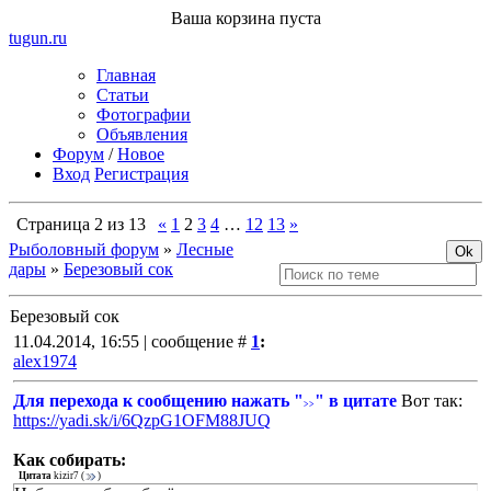
Ваша корзина пуста
tugun
.ru
Главная
Статьи
Фотографии
Объявления
Форум
/
Новое
Вход
Регистрация
Страница
2
из
13
«
1
2
3
4
…
12
13
»
Рыболовный форум
»
Лесные
дары
»
Березовый сок
Березовый сок
11.04.2014, 16:55 | сообщение #
1
:
alex1974
Для перехода к сообщению нажать "
" в цитате
Вот так:
>>
https://yadi.sk/i/6QzpG1OFM88JUQ
Как собирать:
Цитата
kizir7
(
)