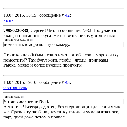
13.04.2015, 18:15 | сообщение #
42
:
kizir7
79080220338
, Сергей! Читай сообщение №33. Получается
квас , он поганого вкуса. Не нравится никому, и мне тоже!
Цитата
79080220338
(
)
поместить в морозильную камеру.
Это ж какие объёмы нужно иметь, чтобы сок в морохзилку
поместить!? Там булут жить грибы , ягоды, приправы,
Рыбка, мсяво и более нужные продукты.
13.04.2015, 19:16 | сообщение #
43
:
состовитель
Цитата
kizir7
(
)
Читай сообщение №33.
А что так? Всегда дед,отец без стерилизации делали и я так
же. Сразу в ту же банку жменьку изюма и ячменя жженого,
пару дней дома потом в подвал.