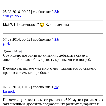
05.08.2014, 00:27 | сообщение #
34
:
drunya1955
kizir7
, Шо случилось?
Как не делать?
07.08.2014, 00:52 | сообщение #
35
:
gorlvol
Цитата
kizir7
(
)
Сок нужно доводить до кипения , добавлять сахар с
лимонной кислотой, закрывать крышками и в погреб.
Именно так делаем уже много лет - храниться до свежего,
нравится всем, кто пробовал!
07.08.2014, 10:02 | сообщение #
36
:
Lisenok
На вкус и цвет все фломастеры разные! Кому то нравится сок
заквашенный (добавить поджаренных ржаных сухариков и