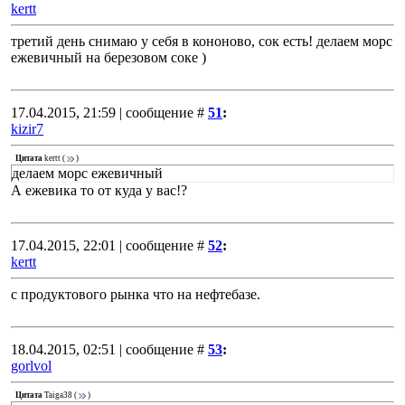
kertt
третий день снимаю у себя в кононово, сок есть! делаем морс
ежевичный на березовом соке )
17.04.2015, 21:59 | сообщение #
51
:
kizir7
Цитата
kertt
(
)
делаем морс ежевичный
А ежевика то от куда у вас!?
17.04.2015, 22:01 | сообщение #
52
:
kertt
с продуктового рынка что на нефтебазе.
18.04.2015, 02:51 | сообщение #
53
:
gorlvol
Цитата
Taiga38
(
)