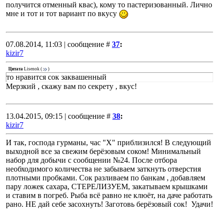
получится отменный квас), кому то пастеризованный. Лично
мне и тот и тот вариант по вкусу
07.08.2014, 11:03 | сообщение #
37
:
kizir7
Цитата
Lisenok
(
)
то нравится сок заквашенный
Мерзкий , скажу вам по секрету , вкус!
13.04.2015, 09:15 | сообщение #
38
:
kizir7
И так, господа гурманы, час "Х" приблизился! В следующий
выходной все за свежим берёзовым соком! Минимальный
набор для добычи с сообщении №24. После отбора
необходимого количества не забываем заткнуть отверстия
плотными пробками. Сок разливаем по банкам , добавляем
пару ложек сахара, СТЕРЕЛИЗУЕМ, закатываем крышками
и ставим в погреб. Рыба всё равно не клюёт, на даче работать
рано. НЕ дай себе засохнуть! Заготовь берёзовый сок! Удачи!