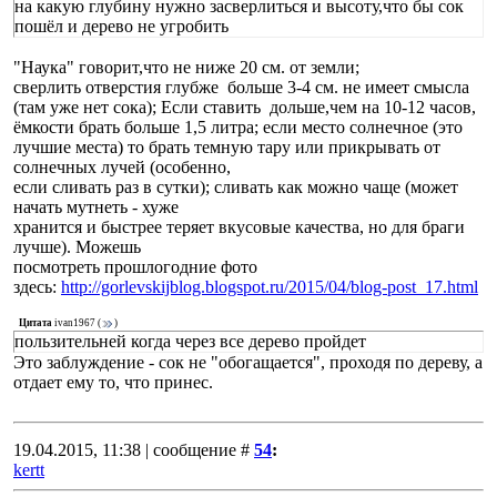
на какую глубину нужно засверлиться и высоту,что бы сок
пошёл и дерево не угробить
"Наука" говорит,что не ниже 20 см. от земли;
сверлить отверстия глубже больше 3-4 см. не имеет смысла
(там уже нет сока); Если ставить дольше,чем на 10-12 часов,
ёмкости брать больше 1,5 литра; если место солнечное (это
лучшие места) то брать темную тару или прикрывать от
солнечных лучей (особенно,
если сливать раз в сутки); сливать как можно чаще (может
начать мутнеть - хуже
хранится и быстрее теряет вкусовые качества, но для браги
лучше). Можешь
посмотреть прошлогодние фото
здесь:
http://gorlevskijblog.blogspot.ru/2015/04/blog-post_17.html
Цитата
ivan1967
(
)
пользительней когда через все дерево пройдет
Это заблуждение - сок не "обогащается", проходя по дереву, а
отдает ему то, что принес.
19.04.2015, 11:38 | сообщение #
54
:
kertt