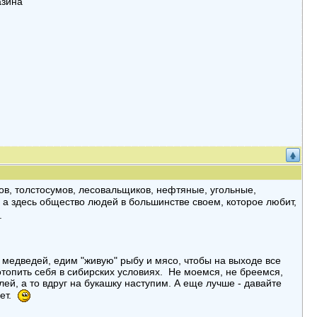
азина
ков, толстосумов, лесовальщиков, нефтяные, угольные,
 а здесь общество людей в большинстве своем, которое любит,
.
 медведей, едим "живую" рыбу и мясо, чтобы на выходе все
 отопить себя в сибирских условиях. Не моемся, не бреемся,
й, а то вдруг на букашку наступим. А еще лучше - давайте
дет.