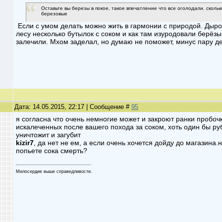
Оставьте вы березы в покое, такое впечатление что все оголодали. сколь
березовые
Если с умом делать можно жить в гармонии с природой. Дыроч
лесу несколько бутылок с соком и как там изуродовали берёзы
залечили. Мхом заделал, но думаю не поможет, минус пару д
Дата: 14.05.2015, 22:17 | Сообщение #
95
я согласна что очень немногие может и закроют ранки пробочк
искалеченных после вашего похода за соком, хоть один бы руб
уничтожит и загубит
kizir7
, да нет не ем, а если очень хочется дойду до магазина.
попьете сока смерть?
Милосердие выше справедливости.