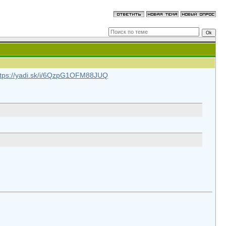
ttps://yadi.sk/i/6QzpG1OFM88JUQ