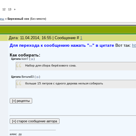
12
13
»
ары
»
Березовый сок
(Без мякоти)
Дата: 11.04.2014, 16:55 | Сообщение #
1
Для перехода к сообщению нажать "
" в цитате
Вот так:
h
>>
Как собирать:
Цитата
kizir7
(
)
Набор для сбора берёзового сока.
Цитата
Виталий3
(
)
больше 15 литров с одного дерева нельзя собирать
алекс .ру