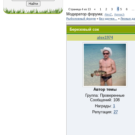
4
Страница
4
из
13
«
1
2
3
5
6
…
Модератор форума:
,
AlexZ
Apreach
Рыболовный форум
»
Без удочки...
»
Лесные д
Березовый сок
alex1974
Автор темы
Группа: Проверенные
Сообщений:
108
Награды:
1
Репутация:
27