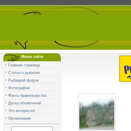
Меню сайта
Главная страница
Статьи о рыбалке
Рыбацкий форум
Фотографии
Факты браконьерства
Доска объявлений
Это интересно!
Организации