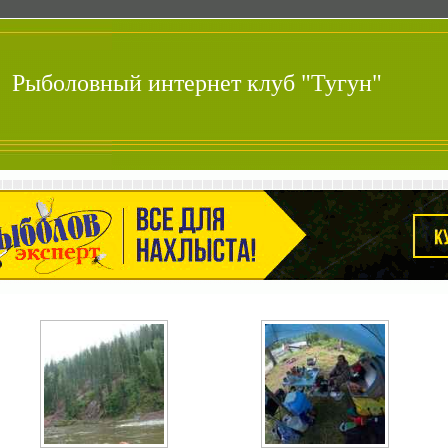
Рыболовный интернет клуб "Тугун"