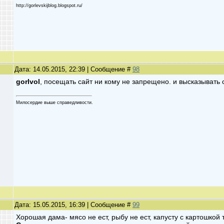
http://gorlevskijblog.blogspot.ru/
Дата: 14.05.2015, 22:39 | Сообщение #
98
gorlvol
, посещать сайт ни кому не запрещено. и высказывать 
Милосердие выше справедливости.
Дата: 15.05.2015, 16:39 | Сообщение #
99
Хорошая дама- мясо не ест, рыбу не ест, капусту с картошкой 