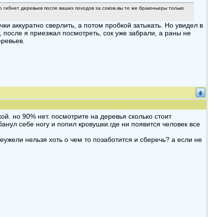
ко гибнет деревьев после ваших походов за соком.вы те же браконьеры только
ки аккуратно сверлить, а потом пробкой затыкать. Но увидел в
, после я приезжал посмотреть, сок уже забрали, а раны не
еревьев.
ой. но 90% нет. посмотрите на деревья сколько стоит
анул себе ногу и попил кровушки.где ни появится человек все
неужели нельзя хоть о чем то позаботится и сберечь? а если не