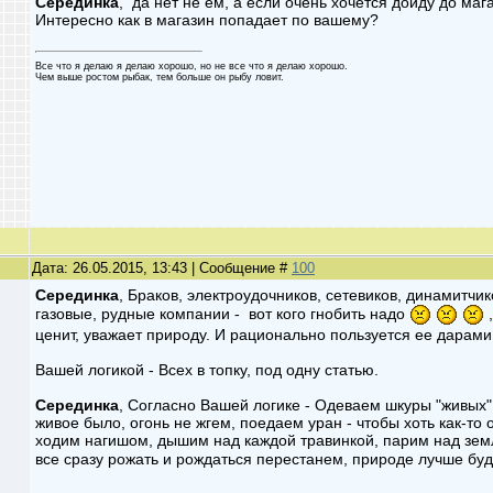
Серединка
, да нет не ем, а если очень хочется дойду до маг
Интересно как в магазин попадает по вашему?
Все что я делаю я делаю хорошо, но не все что я делаю хорошо.
Чем выше ростом рыбак, тем больше он рыбу ловит.
Дата: 26.05.2015, 13:43 | Сообщение #
100
Серединка
, Браков, электроудочников, сетевиков, динамитчи
газовые, рудные компании - вот кого гнобить надо
,
ценит, уважает природу. И рационально пользуется ее дарами
Вашей логикой - Всех в топку, под одну статью.
Серединка
, Согласно Вашей логике - Одеваем шкуры "живых"
живое было, огонь не жгем, поедаем уран - чтобы хоть как-то
ходим нагишом, дышим над каждой травинкой, парим над земле
все сразу рожать и рождаться перестанем, природе лучше бу