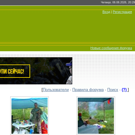
Четверг, 06.08.2026, 20:29
Вход
|
Регистрация
Новые сообщения форума
[
Пользователи
·
Правила форума
·
Поиск
·
(?)
]