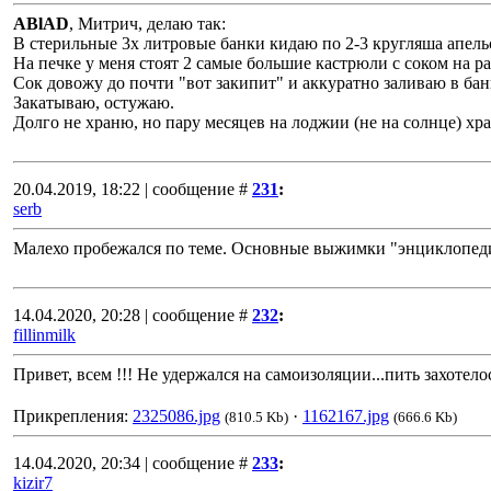
ABlAD
, Митрич, делаю так:
В стерильные 3х литровые банки кидаю по 2-3 кругляша апельси
На печке у меня стоят 2 самые большие кастрюли с соком на р
Сок довожу до почти "вот закипит" и аккуратно заливаю в бан
Закатываю, остужаю.
Долго не храню, но пару месяцев на лоджии (не на солнце) хр
20.04.2019, 18:22 | сообщение #
231
:
serb
Малехо пробежался по теме. Основные выжимки "энциклопедир
14.04.2020, 20:28 | сообщение #
232
:
fillinmilk
Привет, всем !!! Не удержался на самоизоляции...пить захотелос
Прикрепления:
2325086.jpg
·
1162167.jpg
(810.5 Kb)
(666.6 Kb)
14.04.2020, 20:34 | сообщение #
233
:
kizir7