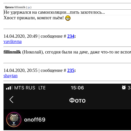
Цитата
fillinmilk
(
)
Не удержался на самоизоляции...пить захотелось...
Хвост прижали, компот пьём!
14.04.2020, 20:49 | сообщение #
234
:
vavilovna
fillinmilk
(Николай), сегодня были на даче, даже что-то не всп
14.04.2020, 20:55 | сообщение #
235
:
shaytan