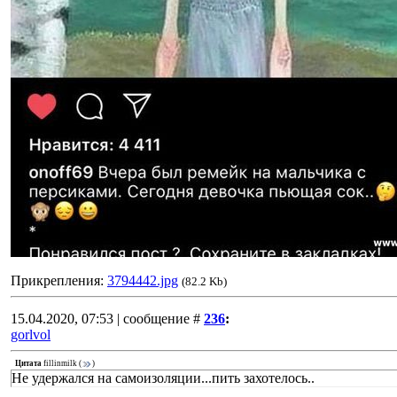
Прикрепления:
3794442.jpg
(82.2 Kb)
15.04.2020, 07:53 | сообщение #
236
:
gorlvol
Цитата
fillinmilk
(
)
Не удержался на самоизоляции...пить захотелось..