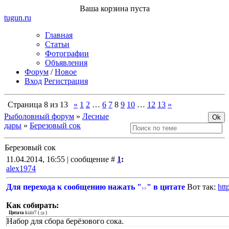
Ваша корзина пуста
tugun
.ru
Главная
Статьи
Фотографии
Объявления
Форум
/
Новое
Вход
Регистрация
Страница
8
из
13
«
1
2
…
6
7
8
9
10
…
12
13
»
Рыболовный форум
»
Лесные
дары
»
Березовый сок
Березовый сок
11.04.2014, 16:55 | сообщение #
1
:
alex1974
Для перехода к сообщению нажать "
" в цитате
Вот так:
ht
>>
Как собирать:
Цитата
kizir7
(
)
Набор для сбора берёзового сока.