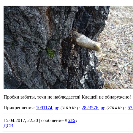
Пробки забиты, течи не наблюдается! Клещей не обнаружено!
Прикрепления:
1091174.jpg
·
2823576.jpg
·
53
(316.9 Kb)
(276.4 Kb)
15.04.2017, 22:20 | сообщение #
215
:
ДСВ