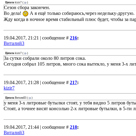
Цитата
kizir7
(
)
Сезон сбора закончен.
Во дела!
А я ещё только собираюсь,через недельку-другую.
Жду когда в ночное время стабильный плюс будет, чтобы за пар
19.04.2017, 21:21 | сообщение #
216
:
Виталий3
Цитата
kizir7
(
)
За сутки собрали около 80 литров сока.
Сегодня собрал 105 литров, много сока вытекло, у меня 3-х ли
19.04.2017, 21:28 | сообщение #
217
:
kizir7
Цитата
Виталий3
(
)
у меня 3-х литровые бутылки стоят, у тебя видно 5 литров бут
Стоят, а точнее висят консолью 2-х литровые бутылки, в 5-ти 
19.04.2017, 21:44 | сообщение #
218
:
Виталий3