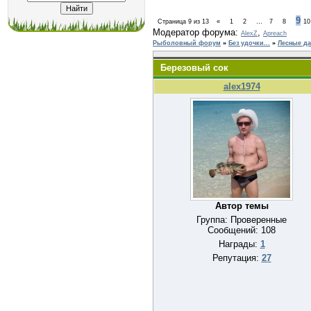
9
Страница
9
из
13
«
1
2
…
7
8
10
Модератор форума:
,
AlexZ
Apreach
Рыболовный форум
»
Без удочки...
»
Лесные д
Березовый сок
alex1974
Автор темы
Группа: Проверенные
Сообщений:
108
Награды:
1
Репутация:
27