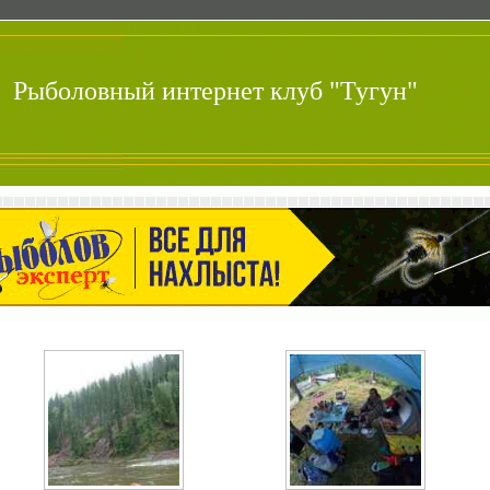
Рыболовный интернет клуб "Тугун"