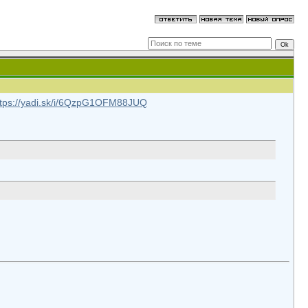
ttps://yadi.sk/i/6QzpG1OFM88JUQ