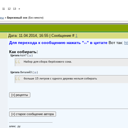
11
12
13
»
ары
»
Березовый сок
(Без мякоти)
Дата: 11.04.2014, 16:55 | Сообщение #
1
Для перехода к сообщению нажать "
" в цитате
Вот так:
h
>>
Как собирать:
Цитата
kizir7
(
)
Набор для сбора берёзового сока.
Цитата
Виталий3
(
)
больше 15 литров с одного дерева нельзя собирать
алекс .ру