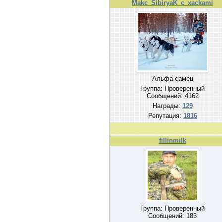
Makc_SibiryaK_c_xackami
Альфа-самец
Группа: Проверенный
Сообщений:
4162
Награды:
129
Репутация:
1816
fillinmilk
Группа: Проверенный
Сообщений:
183