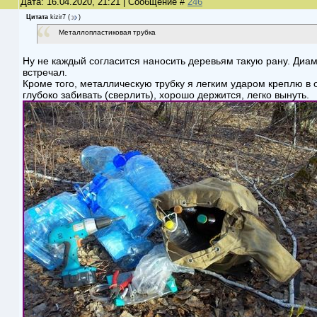
Дата: 16.04.2020, 21:21 | Сообщение #
246
Цитата
kizir7
(
)
Металлопластиковая трубка
Ну не каждый согласится наносить деревьям такую рану. Диаме
встречал.
Кроме того, металлическую трубку я легким ударом креплю в 
глубоко забивать (сверлить), хорошо держится, легко вынуть.