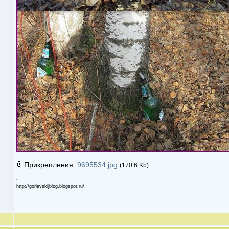
Прикрепления:
9695534.jpg
(170.6 Kb)
http://gorlevskijblog.blogspot.ru/