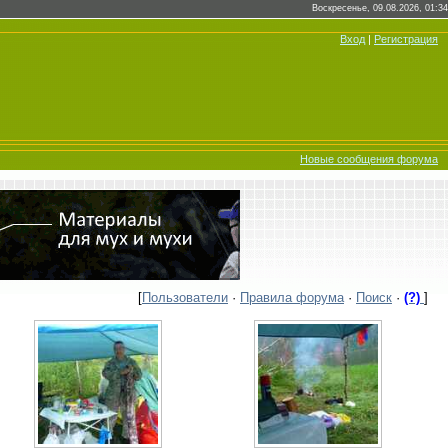
Воскресенье, 09.08.2026, 01:34
Вход
|
Регистрация
Новые сообщения форума
[
Пользователи
·
Правила форума
·
Поиск
·
(?)
]