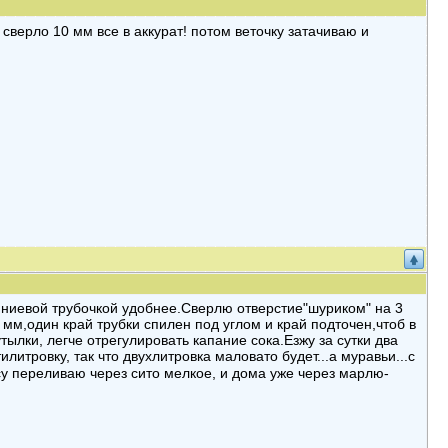
верло 10 мм все в аккурат! потом веточку затачиваю и
иниевой трубочкой удобнее.Сверлю отверстие"шуриком" на 3
м,один край трубки спилен под углом и край подточен,чтоб в
тылки, легче отрегулировать капание сока.Езжу за сутки два
итровку, так что двухлитровка маловато будет...а муравьи...с
есу переливаю через сито мелкое, и дома уже через марлю-