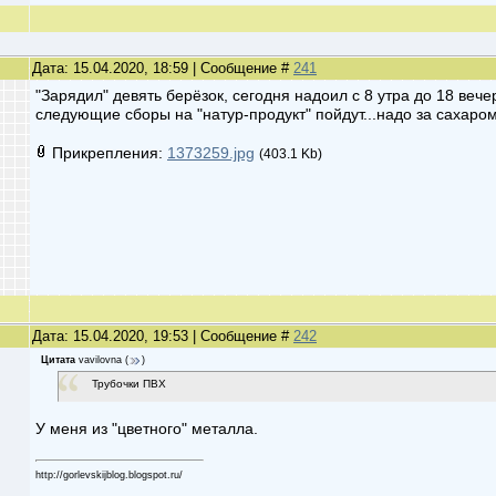
Дата: 15.04.2020, 18:59 | Сообщение #
241
"Зарядил" девять берёзок, сегодня надоил с 8 утра до 18 веч
следующие сборы на "натур-продукт" пойдут...надо за сахаром
Прикрепления:
1373259.jpg
(403.1 Kb)
Дата: 15.04.2020, 19:53 | Сообщение #
242
Цитата
vavilovna
(
)
Трубочки ПВХ
У меня из "цветного" металла.
http://gorlevskijblog.blogspot.ru/