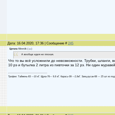
Дата: 16.04.2020, 17:36 | Сообщение #
245
Цитата
fillinmilk
(
)
А вообще идея не плохая.
Что то вы всё усложнили до невозможности. Трубки, шланги, в
10 рэ и бутылка 2 литра из пивточки за 12 рэ. Ни один мураве
Трофеи: Таймень-83 ---10 кГ. Щука-76--- 9,6 кГ. Карась-09 ---2,6кГ. Заяц-русак-68 --- 25 шт из под