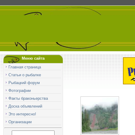
Меню сайта
Главная страница
Статьи о рыбалке
Рыбацкий форум
Фотографии
Факты браконьерства
Доска объявлений
Это интересно!
Организации