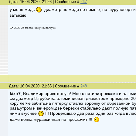
Дата: 16.04.2020, 21:26 | Сообщение #
247
у меня медь
диаметр по меди не помню, но шуруповерт и с
затыкаю
СХ 2023 25 место, хочу на полку)))
Дата: 16.04.2020, 21:35 | Сообщение #
248
kizir7
, Владимир,приветствую! Мне с пятилитровками и алюм
см диаметр 8,трубочка алюминиевая диаметром примерно 20 м
кору легче забить.на пятерку ставлю воронку от обрезанной бу
раза,утром и вечером,две березки стабильно дают полную пятил
ними вкуснее
!!! Процеживаю два раза,один раз когда в л
даже попка муравьинная не проскочит !!!